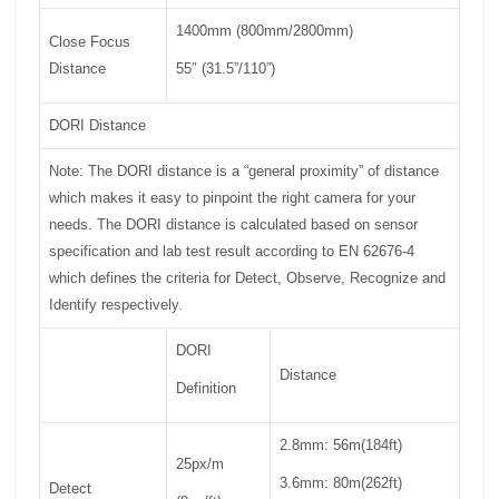
1400mm (800mm
/
2800mm)
Close Focus
Distance
55″ (31.5”/110”)
DORI Distance
Note: The DORI distance is a “general proximity” of distance
which makes it easy to pinpoint the right camera for your
needs. The DORI distance is calculated based on sensor
specification and lab test result according to EN 62676-4
which defines the criteria for Detect, Observe, Recognize and
Identify respectively.
DORI
Distance
Definition
2.8mm: 56m(184ft)
25px/m
3.6mm: 80m(262ft)
Detect