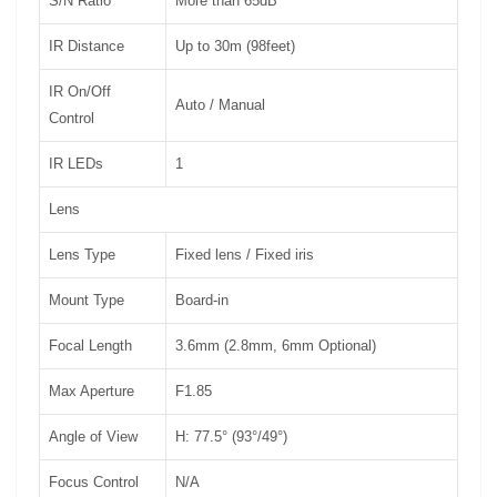
S/N Ratio
More than 65dB
IR Distance
Up to 30m (98feet)
IR On/Off
Auto / Manual
Control
IR LEDs
1
Lens
Lens Type
Fixed lens / Fixed iris
Mount Type
Board-in
Focal Length
3.6mm (2.8mm, 6mm Optional)
Max Aperture
F1.85
Angle of View
H: 77.5° (93°/49°)
Focus Control
N/A