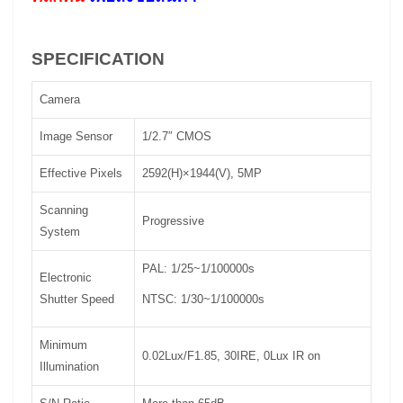
SPECIFICATION
Camera
Image Sensor
1/2.7″ CMOS
Effective Pixels
2592(H)×1944(V), 5MP
Scanning
Progressive
System
PAL: 1/25~1/100000s
Electronic
Shutter Speed
NTSC: 1/30~1/100000s
Minimum
0.02Lux/F1.85, 30IRE, 0Lux IR on
Illumination