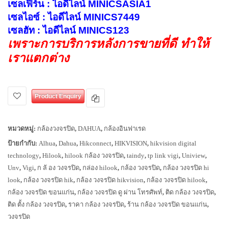
เซลเฟิร์น : ไอดีไลน์ MINICSASIA1
เซลไอซ์ : ไอดีไลน์ MINICS7449
เซลฮัท : ไอดีไลน์ MINICS123
เพราะการบริการหลังการขายที่ดี ทำให้
เราแตกต่าง
Product Enquiry
หมวดหมู่:
กล้องวงจรปิด
,
DAHUA
,
กล้องอินฟาเรด
ป้ายกำกับ:
Alhua
,
Dahua
,
Hikconnect
,
HIKVISION
,
hikvision digital
technology
,
Hilook
,
hilook กล้อง วงจรปิด
,
taindy
,
tp link vigi
,
Uniview
,
Unv
,
Vigi
,
ก ลั อง วงจรปิด
,
กล่อง hilook
,
กล้อง วงจรปิด
,
กล้อง วงจรปิด hi
look
,
กล้อง วงจรปิด hik
,
กล้อง วงจรปิด hikvision
,
กล้อง วงจรปิด hilook
,
กล้อง วงจรปิด ขอนแก่น
,
กล้อง วงจรปิด ดู ผ่าน โทรศัพท์
,
ติด กล้อง วงจรปิด
,
ติด ตั้ง กล้อง วงจรปิด
,
ราคา กล้อง วงจรปิด
,
ร้าน กล้อง วงจรปิด ขอนแก่น
,
วงจรปิด