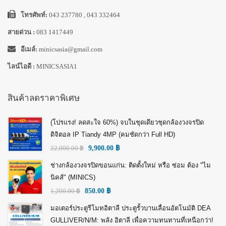
โทรศัพท์:
043 237780 , 043 332464
สายด่วน :
083 1417449
อีเมล์:
minicsasia@gmail.com
ไลน์ไอดี :
MINICSASIA1
สินค้าลดราคาพิเศษ
(โปรแรง! ลดสะใจ 60%) จบในชุดเดียวชุดกล้องวงจรปิด
ดิจิตอล IP Tiandy 4MP (คมชัดกว่า Full HD)
22,000.00
฿
9,900.00
฿
ช่างกล้องวงจรปิดขอนแก่น: ติดตั้งใหม่ หรือ ซ่อม ต้อง "ไม
นิคส์" (MINICS)
1,200.00
฿
850.00
฿
มอเตอร์ประตูรีโมทอิตาลี ประตูรั้วบานเลื่อนอัตโนมัติ DEA
GULLIVER/N/M: พลัง อิตาลี เพื่อความทนทานที่เหนือกว่า!