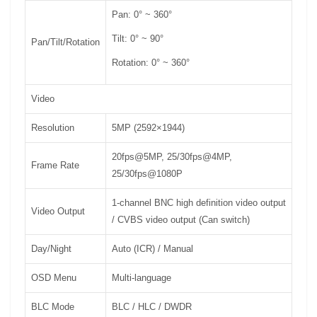
Pan: 0° ~ 360°
Tilt: 0° ~ 90°
Pan/Tilt/Rotation
Rotation: 0° ~ 360°
Video
Resolution
5MP (2592×1944)
20fps@5MP, 25/30fps@4MP,
Frame Rate
25/30fps@1080P
1-channel BNC high definition video output
Video Output
/ CVBS video output (Can switch)
Day/Night
Auto (ICR) / Manual
OSD Menu
Multi-language
BLC Mode
BLC / HLC / DWDR