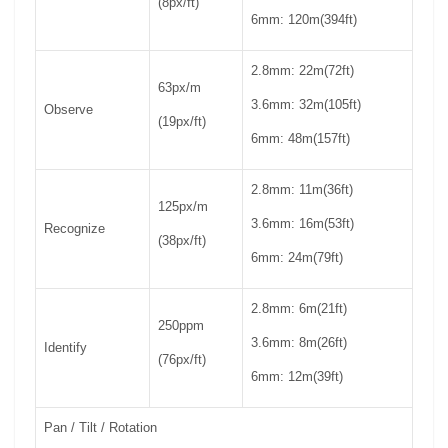
(8px/ft)
6mm: 120m(394ft)
2.8mm: 22m(72ft)
63px/m
3.6mm: 32m(105ft)
Observe
(19px/ft)
6mm: 48m(157ft)
2.8mm: 11m(36ft)
125px/m
3.6mm: 16m(53ft)
Recognize
(38px/ft)
6mm: 24m(79ft)
2.8mm: 6m(21ft)
250ppm
3.6mm: 8m(26ft)
Identify
(76px/ft)
6mm: 12m(39ft)
Pan / Tilt / Rotation