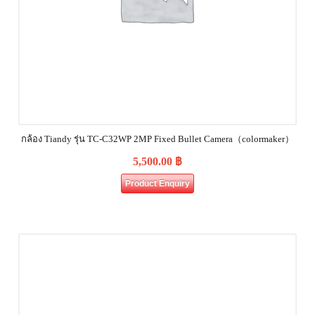
กล้อง Tiandy รุ่น TC-C32WP 2MP Fixed Bullet Camera（colormaker）
5,500.00
฿
Product Enquiry