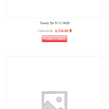
Tiandy รุ่น TC-C34QN
4,250.00
฿
7,900.00
฿
Product Enquiry