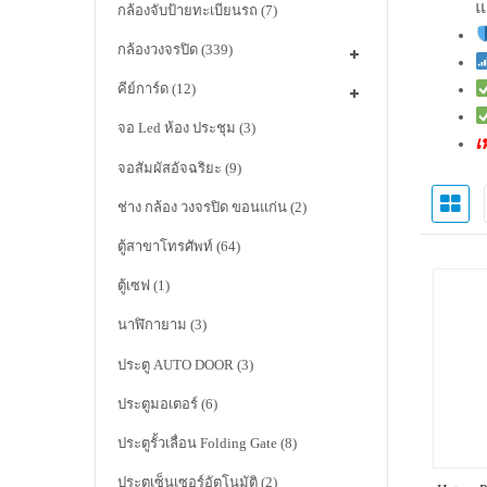
แ
กล้องจับป้ายทะเบียนรถ
(7)
กล้องวงจรปิด
(339)
คีย์การ์ด
(12)
จอ Led ห้อง ประชุม
(3)
เ
จอสัมผัสอัจฉริยะ
(9)
ช่าง กล้อง วงจรปิด ขอนแก่น
(2)
ตู้สาขาโทรศัพท์
(64)
ตู้เซฟ
(1)
นาฬิกายาม
(3)
ประตู AUTO DOOR
(3)
ประตูมอเตอร์
(6)
ประตูรั้วเลื่อน Folding Gate
(8)
ประตูเซ็นเซอร์อัตโนมัติ
(2)