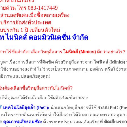
ุภาพ เป็นกันเอง
ายด่วน โทร 083-1417449
ีส่วนลดพิเศษเมื่อซื้อหลายเครื่อง
ีบริการจัดส่งทั่วประเทศ
ับประกัน 1 ปี เปลี่ยนตัวใหม่
ัท ไมนิคส์ คอมมิวนิเคชั่น จำกัด
อสารไร้ขีดจำกัด! เลือกวิทยุสื่อสาร
ไมนิคส์ (Minics)
ดีกว่าอย่างไร?
หาเรื่องการสื่อสารที่ติดขัด ด้วยวิทยุสื่อสารจาก
ไมนิคส์ (Minics)
ใช้งานอย่างลงตัว! ไม่ว่าจะเป็นงานภาคสนาม องค์กร หรือใช้งาน
ทธิภาพและปลอดภัยสูงสุด!
มต้องเลือกซื้อวิทยุสื่อสารกับไมนิคส์?
อดีที่คุณจะได้รับเมื่อเลือกใช้ผลิตภัณฑ์จากเรา:
เทคโนโลยีสุดล้ำ (PoC):
นำเสนอวิทยุสื่อสารที่ใช้
ระบบ PoC (Push
่านโครงข่ายอินเทอร์เน็ต ทำให้สื่อสารได้ไกลกว่าและครอบคลุมกว
คุณภาพเสียงคมชัด:
ด้วยระบบประมวลผลอัจฉริยะที่
ตัดเสียงรบ