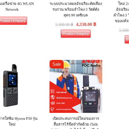
นเครือข่าย 4G WLAN
ระบบประมวลผลอัจฉริยะตัดเสียง
ใหม่ 
Network
รบกวน พร้อมลำโพง 3 วัตต์ดัง
อัจฉริย
สุดๆ 90 เดซิเบล
ลำโพง 3 ว
Product Enquiry
ของแท้
4,330.00
฿
5,500.00
฿
5,500
Product Enquiry
P
Sale
อสารใส่ซิม Hytera P30 รุ่น
เปิดประสบการณ์ใหม่ของการ
ใหม่
สื่อสารไร้ขีดจำกัดด้วย iTalk