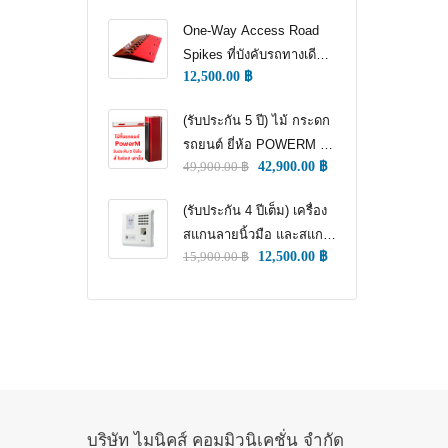
CONTROL)
One-Way Access Road
Spikes ที่บังคับรถทางเดียว
12,500.00
฿
(ONE WAY TRAFFIC
CONTROL) (หนามแทง
(รับประกัน 5 ปี) ไม้ กระดก
ล้อ)
รถยนต์ ยี่ห้อ POWERM รุ่น
49,900.00
฿
42,900.00
฿
9000 ทนทานสูงที่สุด อึด
ทน แกร่ง รับประกัน 5 ปีเต็ม
(รับประกัน 4 ปีเต็ม) เครื่อง
สแกนลายนิ้วมือ และสแกน
15,900.00
฿
12,500.00
฿
ใบหน้า สำหรับลงเวลา
พนักงาน แชทเคเทโค
ZKTECO ของแท้
บริษัท ไมนิคส์ คอมมิวนิเคชั่น จำกัด