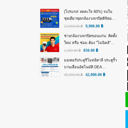
(โปรแรง! ลดสะใจ 60%) จบใน
ชุดเดียวชุดกล้องวงจรปิดดิจิตอล
IP Tiandy 4MP (คมชัดกว่า Full
22,000.00
฿
9,900.00
฿
HD)
ช่างกล้องวงจรปิดขอนแก่น: ติดตั้ง
ใหม่ หรือ ซ่อม ต้อง "ไมนิคส์"
(MINICS)
1,200.00
฿
850.00
฿
มอเตอร์ประตูรีโมทอิตาลี ประตูรั้ว
บานเลื่อนอัตโนมัติ DEA
GULLIVER/N/M: พลัง อิตาลี เพื่อ
49,900.00
฿
42,000.00
฿
ความทนทานที่เหนือกว่า!