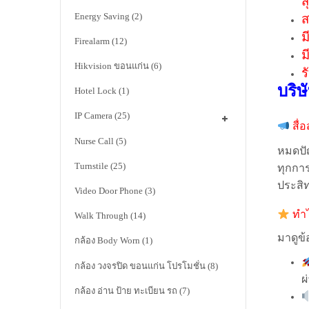
ส
Energy Saving
(2)
ส
ม
Firealarm
(12)
ม
Hikvision ขอนแก่น
(6)
ร
บริษ
Hotel Lock
(1)
IP Camera
(25)
สื่
Nurse Call
(5)
หมดปัญ
Turnstile
(25)
ทุกการ
ประสิ
Video Door Phone
(3)
ทำไ
Walk Through
(14)
มาดูข้
กล้อง Body Worn
(1)
กล้อง วงจรปิด ขอนแก่น โปรโมชั่น
(8)
ผ
กล้อง อ่าน ป้าย ทะเบียน รถ
(7)