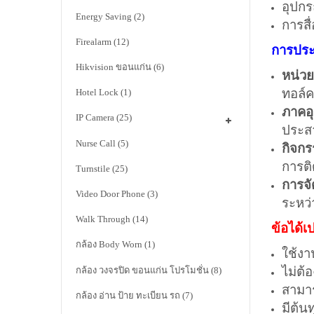
อุปกร
Energy Saving
(2)
การสื
Firealarm
(12)
การประ
Hikvision ขอนแก่น
(6)
หน่ว
ทอล์ค
Hotel Lock
(1)
ภาคอ
IP Camera
(25)
ประส
Nurse Call
(5)
กิจกร
การติ
Turnstile
(25)
การจั
Video Door Phone
(3)
ระหว่
Walk Through
(14)
ข้อได้เ
กล้อง Body Worn
(1)
ใช้ง
ไม่ต้
กล้อง วงจรปิด ขอนแก่น โปรโมชั่น
(8)
สามาร
กล้อง อ่าน ป้าย ทะเบียน รถ
(7)
มีต้นท