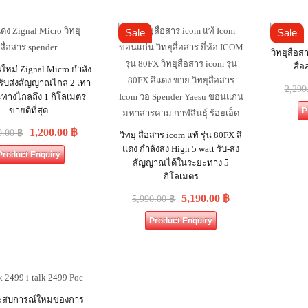
Sale
Sale
วิทยุสื่อส
สื่
่นใหม่ Zignal Micro กำลัง
 รับส่งสัญญาณไกล 2 เท่า
2,290
ะทางไกลถึง 1 กิโลเมตร
ขายดีที่สุด
P
1,200.00
฿
0.00
฿
วิทยุ สื่อสาร icom แท้ รุ่น 80FX สี
แดง กำลังส่ง High 5 watt รับ-ส่ง
Product Enquiry
สัญญาณได้ในระยะทาง 5
กิโลเมตร
5,190.00
฿
5,990.00
฿
Product Enquiry
ระสบการณ์ใหม่ของการ