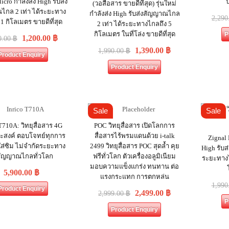
icro กำลังส่ง High รับส่ง
ป
(วอสื่อสาร ขายดีที่สุด) รุ่นใหม่
กล 2 เท่า ได้ระยะทาง
กำลังส่ง High รับส่งสัญญาณไกล
2,290
 1 กิโลเมตร ขายดีที่สุด
2 เท่า ได้ระยะทางไกลถึง 5
กิโลเมตร ในที่โล่ง ขายดีที่สุด
P
1,200.00
฿
0.00
฿
1,390.00
฿
1,990.00
฿
Product Enquiry
Product Enquiry
Sale
Sale
 T710A: วิทยุสื่อสาร 4G
POC วิทยุสื่อสาร เปิดโลกการ
ะสงค์ ตอบโจทย์ทุกการ
สื่อสารไร้พรมแดนด้วย i-talk
Zignal 
ใส่ซิม ไม่จำกัดระยะทาง
2499 วิทยุสื่อสาร POC สุดล้ำ คุย
High รับส
สัญญาณไกลทั่วโลก
ฟรีทั่วโลก ตัวเครื่องอลูมิเนียม
ระยะทางไ
มอบความแข็งแกร่ง ทนทาน ต่อ
5,900.00
฿
แรงกระแทก การตกหล่น
1,990
Product Enquiry
2,499.00
฿
2,999.00
฿
P
Product Enquiry