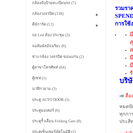
กล้องจับป้ายทะเบียนรถ
(7)
รวมราค
กล้องวงจรปิด
(339)
SPEND
การใช้
คีย์การ์ด
(12)
ม
จอ Led ห้อง ประชุม
(3)
ส
จอสัมผัสอัจฉริยะ
(9)
ส
ช่าง กล้อง วงจรปิด ขอนแก่น
(2)
ม
ม
ตู้สาขาโทรศัพท์
(64)
ร
ตู้เซฟ
(1)
บริษ
นาฬิกายาม
(3)
📣
สื่
ประตู AUTO DOOR
(3)
หมดปัญ
ประตูมอเตอร์
(6)
ทุกการ
ประตูรั้วเลื่อน Folding Gate
(8)
ประสิ
ประตูเซ็นเซอร์อัตโนมัติ
(2)