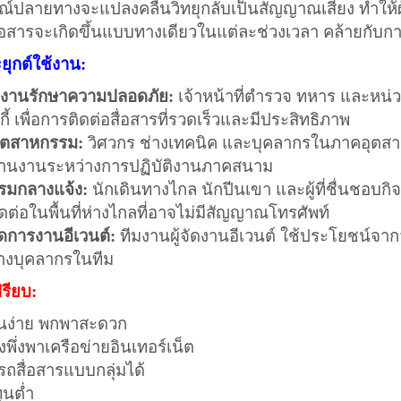
ณ์ปลายทางจะแปลงคลื่นวิทยุกลับเป็นสัญญาณเสียง ทำให้ผ
่อสารจะเกิดขึ้นแบบทางเดียวในแต่ละช่วงเวลา คล้ายกับ
ยุกต์ใช้งาน:
ยงานรักษาความปลอดภัย:
เจ้าหน้าที่ตำรวจ ทหาร และหน่ว
กี้ เพื่อการติดต่อสื่อสารที่รวดเร็วและมีประสิทธิภาพ
ุตสาหกรรม:
วิศวกร ช่างเทคนิค และบุคลากรในภาคอุตสาหก
านงานระหว่างการปฏิบัติงานภาคสนาม
รมกลางแจ้ง:
นักเดินทางไกล นักปีนเขา และผู้ที่ชื่นชอบกิจก
ดต่อในพื้นที่ห่างไกลที่อาจไม่มีสัญญาณโทรศัพท์
ดการงานอีเวนต์:
ทีมงานผู้จัดงานอีเวนต์ ใช้ประโยชน์จาก
างบุคลากรในทีม
ปรียบ:
านง่าย พกพาสะดวก
องพึ่งพาเครือข่ายอินเทอร์เน็ต
ถสื่อสารแบบกลุ่มได้
ุนต่ำ