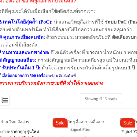
ต้องเลือกซื้อวิทยุสื่อสารกับไมนิคส์?
อดีที่คุณจะได้รับเมื่อเลือกใช้ผลิตภัณฑ์จากเรา:
 เทคโนโลยีสุดล้ำ (PoC):
นำเสนอวิทยุสื่อสารที่ใช้
ระบบ PoC (Push
ครงข่ายอินเทอร์เน็ต ทำให้สื่อสารได้ไกลกว่าและครอบคลุมกว่า
 คุณภาพเสียงคมชัด:
ด้วยระบบประมวลผลอัจฉริยะที่
ตัดเสียงรบ
วดล้อมที่มีเสียงดัง
️ ทนทานและพกพาง่าย:
ดีไซน์ตัวเครื่องที่
บางเบา
น้ำหนักเบา พกพ
 สัญญาณเสถียร:
การส่งสัญญาณมีความเสถียรสูง แม้ในขณะที่แบต
 รับประกันเต็ม 1 ปี:
มั่นใจด้วยการรับประกันสินค้าเต็มรูปแบบ
1 ปี
✅
มีสต็อกมากกว่า 500 เครื่อง
พร้อมจัดส่งทันที
พราะการบริการหลังการขายที่ดี ทำให้เราแตกต่าง
Showing all 13 results
Sale
Sale
talkie ราคาถูก) รุ่นใหม่
Fujitel Y