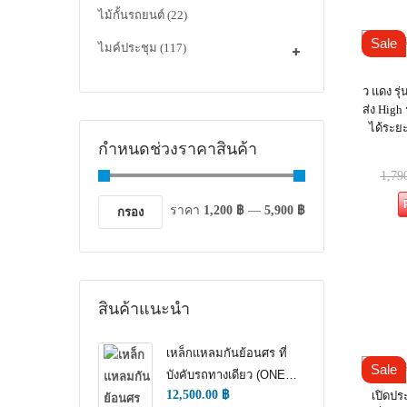
ไม้กั้นรถยนต์
(22)
Sale
ไมค์ประชุม
(117)
ว แดง รุ
ส่ง High
ได้ระย
กำหนดช่วงราคาสินค้า
1,79
ราคา
1,200 ฿
—
5,900 ฿
กรอง
สินค้าแนะนำ
เหล็กแหลมกันย้อนศร ที่
Sale
บังคับรถทางเดียว (ONE
12,500.00
฿
เปิดป
WAY TRAFFIC