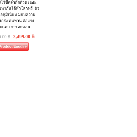
รไร้ขีดจำกัดด้วย iTalk
ยหากันได้ทั่วโลกฟรี ตัว
องอลูมิเนียม มอบความ
แกร่ง ทนทาน ต่อแรง
ะแทก การตกหล่น
2,499.00
฿
9.00
฿
Product Enquiry