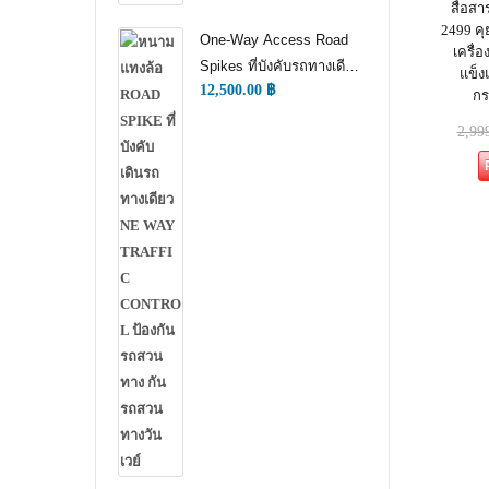
สื่อสา
CONTROL)
2499 คุ
One-Way Access Road
เครื่
Spikes ที่บังคับรถทางเดียว
แข็ง
12,500.00
฿
(ONE WAY TRAFFIC
กร
CONTROL) (หนามแทง
2,99
ล้อ)