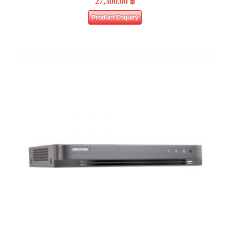
27,300.00
฿
Product Enquiry