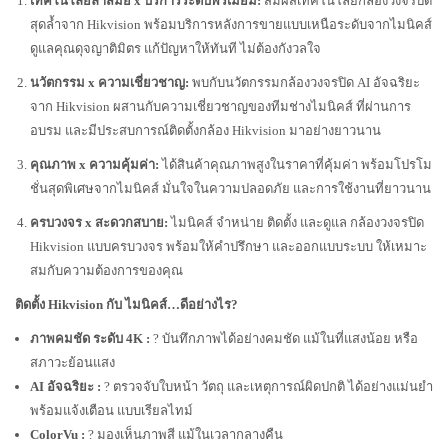
เทคโนโลยีล้ำสมัย x บริการระดับพรีเมียม:
สัมผัสเทคโนโลยีกล้องวงจรปิด
สุดล้ำจาก Hikvision พร้อมบริการหลังการขายแบบเหนือระดับจากไมนิคส์
ดูแลคุณดุจญาติมิตร แก้ปัญหาให้ทันที ไม่ต้องกังวลใจ
นวัตกรรม x ความเชี่ยวชาญ:
พบกับนวัตกรรมกล้องวงจรปิด AI อัจฉริยะ
จาก Hikvision ผสานกับความเชี่ยวชาญของทีมช่างไมนิคส์ ที่ผ่านการ
อบรม และมีประสบการณ์ติดตั้งกล้อง Hikvision มาอย่างยาวนาน
คุณภาพ x ความคุ้มค่า:
ได้สินค้าคุณภาพสูงในราคาที่คุ้มค่า พร้อมโปรโม
ชั่นสุดพิเศษจากไมนิคส์ มั่นใจในความปลอดภัย และการใช้งานที่ยาวนาน
ครบวงจร x สะดวกสบาย:
ไมนิคส์ จำหน่าย ติดตั้ง และดูแล กล้องวงจรปิด
Hikvision แบบครบวงจร พร้อมให้คำปรึกษา และออกแบบระบบ ให้เหมาะ
สมกับความต้องการของคุณ
ติดตั้ง Hikvision กับ ไมนิคส์…ดีอย่างไร?
ภาพคมชัด ระดับ 4K :
? บันทึกภาพได้อย่างคมชัด แม้ในที่แสงน้อย หรือ
สภาวะย้อนแสง
AI อัจฉริยะ :
? ตรวจจับใบหน้า วัตถุ และเหตุการณ์ผิดปกติ ได้อย่างแม่นยำ
พร้อมแจ้งเตือน แบบเรียลไทม์
ColorVu :
? มองเห็นภาพสี แม้ในเวลากลางคืน