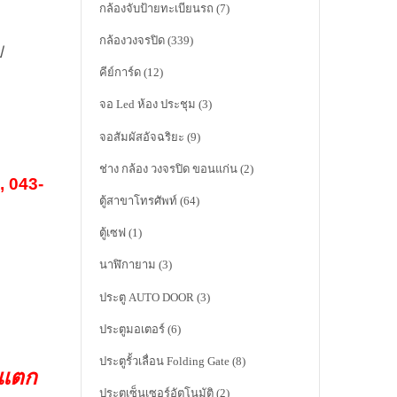
กล้องจับป้ายทะเบียนรถ
(7)
กล้องวงจรปิด
(339)
ป
คีย์การ์ด
(12)
จอ Led ห้อง ประชุม
(3)
จอสัมผัสอัจฉริยะ
(9)
ช่าง กล้อง วงจรปิด ขอนแก่น
(2)
, 043-
ตู้สาขาโทรศัพท์
(64)
ตู้เซฟ
(1)
นาฬิกายาม
(3)
ประตู AUTO DOOR
(3)
ประตูมอเตอร์
(6)
ประตูรั้วเลื่อน Folding Gate
(8)
าแตก
ประตูเซ็นเซอร์อัตโนมัติ
(2)