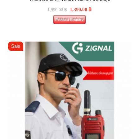
1,390.00
฿
1,990.00
฿
Product Enquiry
Sale