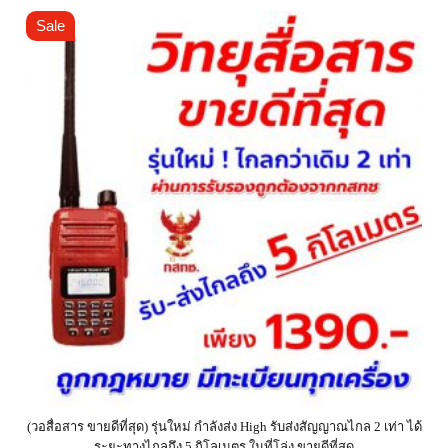
Sale
(วอสื่อสาร ขายดีที่สุด) รุ่นใหม่ กำลังส่ง High รับส่งสัญญาณไกล 2 เท่า ได้
ระยะทางไกลถึง 5 กิโลเมตร ในที่โล่ง ขายดีที่สุด