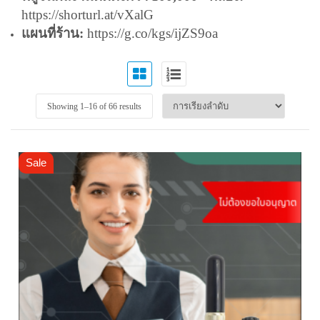
https://shorturl.at/vXalG
แผนที่ร้าน:
https://g.co/kgs/ijZS9oa
Showing 1–
16
of 66 results
Sale