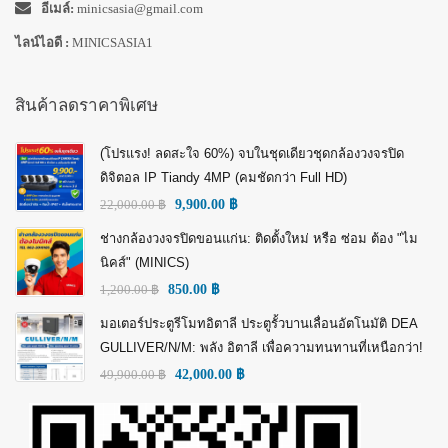
อีเมล์:
minicsasia@gmail.com
ไลน์ไอดี :
MINICSASIA1
สินค้าลดราคาพิเศษ
(โปรแรง! ลดสะใจ 60%) จบในชุดเดียวชุดกล้องวงจรปิด
ดิจิตอล IP Tiandy 4MP (คมชัดกว่า Full HD)
22,000.00
฿
9,900.00
฿
ช่างกล้องวงจรปิดขอนแก่น: ติดตั้งใหม่ หรือ ซ่อม ต้อง "ไม
นิคส์" (MINICS)
1,200.00
฿
850.00
฿
มอเตอร์ประตูรีโมทอิตาลี ประตูรั้วบานเลื่อนอัตโนมัติ DEA
GULLIVER/N/M: พลัง อิตาลี เพื่อความทนทานที่เหนือกว่า!
49,900.00
฿
42,000.00
฿