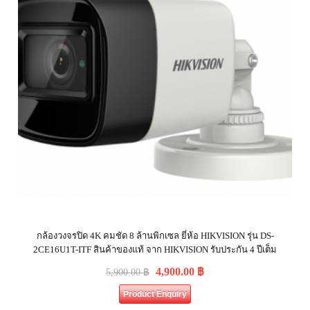
กล้องวงจรปิด 4K คมชัด 8 ล้านพิกเซล ยี่ห้อ HIKVISION รุ่น DS-
2CE16U1T-ITF สินค้าของแท้ จาก HIKVISION รับประกัน 4 ปีเต็ม
4,900.00
฿
5,900.00
฿
Product Enquiry