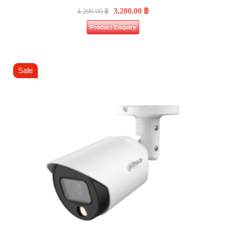
3,200.00
฿
4,200.00
฿
Product Enquiry
Sale