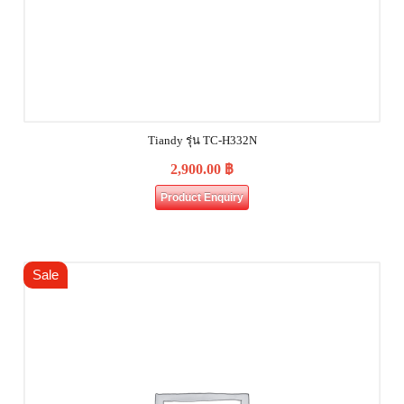
Tiandy รุ่น TC-H332N
2,900.00
฿
Product Enquiry
Sale