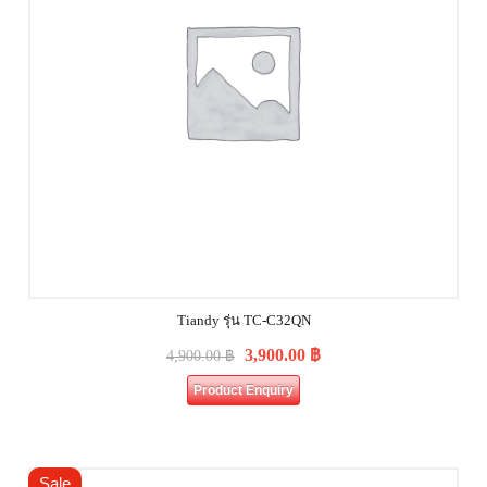
Tiandy รุ่น TC-C32QN
3,900.00
฿
4,900.00
฿
Product Enquiry
Sale