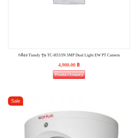
กล้อง Tiandy รุ่น TC-H333N 3MP Dual Light EW PT Camera
4,900.00
฿
Product Enquiry
Sale