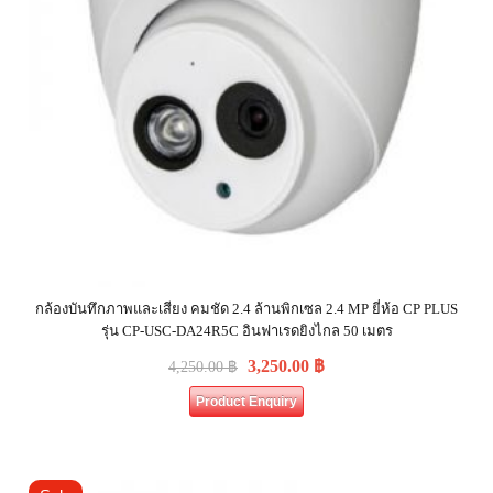
กล้องบันทึกภาพและเสียง คมชัด 2.4 ล้านพิกเซล 2.4 MP ยี่ห้อ CP PLUS
รุ่น CP-USC-DA24R5C อินฟาเรดยิงไกล 50 เมตร
3,250.00
฿
4,250.00
฿
Product Enquiry