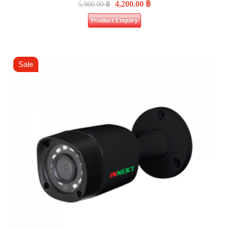
4,200.00
฿
5,900.00
฿
Product Enquiry
Sale