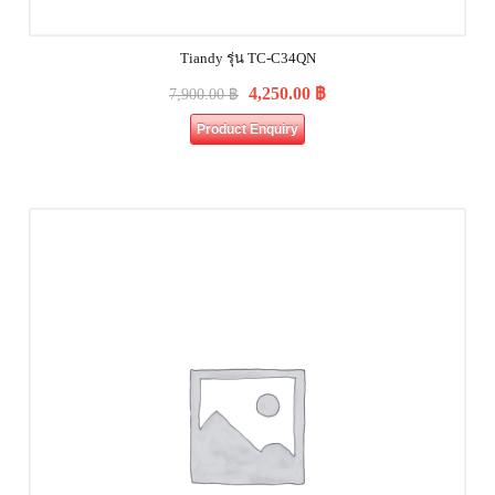
Tiandy รุ่น TC-C34QN
4,250.00
฿
7,900.00
฿
Product Enquiry