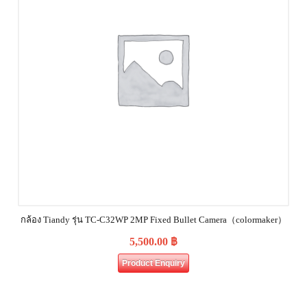
กล้อง Tiandy รุ่น TC-C32WP 2MP Fixed Bullet Camera（colormaker）
5,500.00
฿
Product Enquiry