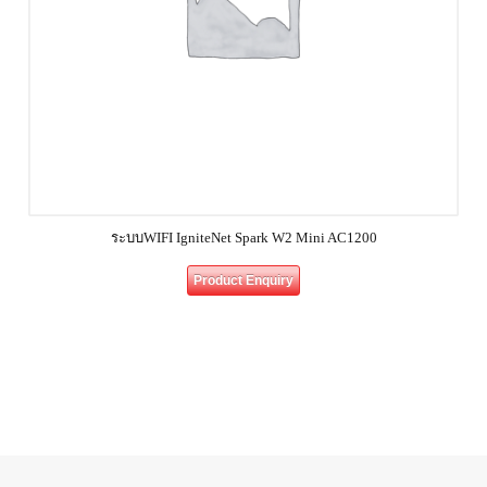
ระบบWIFI IgniteNet Spark W2 Mini AC1200
Product Enquiry