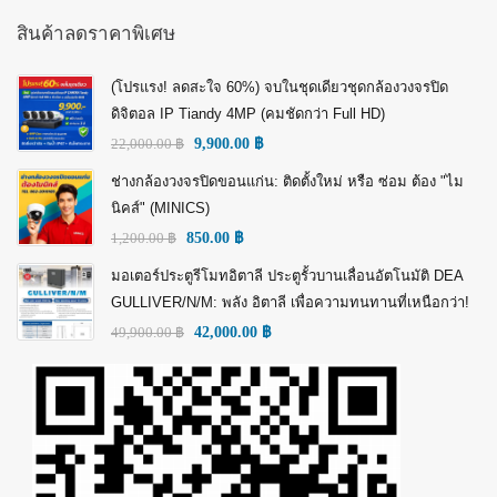
สินค้าลดราคาพิเศษ
(โปรแรง! ลดสะใจ 60%) จบในชุดเดียวชุดกล้องวงจรปิด
ดิจิตอล IP Tiandy 4MP (คมชัดกว่า Full HD)
22,000.00
฿
9,900.00
฿
ช่างกล้องวงจรปิดขอนแก่น: ติดตั้งใหม่ หรือ ซ่อม ต้อง "ไม
นิคส์" (MINICS)
1,200.00
฿
850.00
฿
มอเตอร์ประตูรีโมทอิตาลี ประตูรั้วบานเลื่อนอัตโนมัติ DEA
GULLIVER/N/M: พลัง อิตาลี เพื่อความทนทานที่เหนือกว่า!
49,900.00
฿
42,000.00
฿