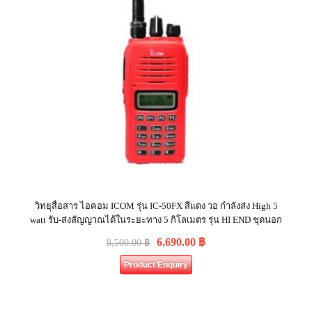
วิทยุสื่อสาร ไอคอม ICOM รุ่น IC-50FX สีแดง วอ กำลังส่ง High 5
watt รับ-ส่งสัญญาณได้ในระยะทาง 5 กิโลเมตร รุ่น HI END ชุดนอก
6,690.00
฿
8,500.00
฿
Product Enquiry