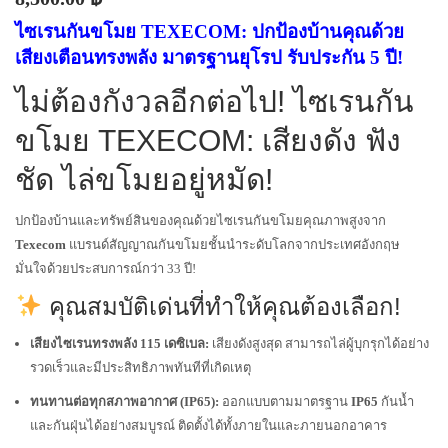
ไซเรนกันขโมย TEXECOM: ปกป้องบ้านคุณด้วย
เสียงเตือนทรงพลัง มาตรฐานยุโรป รับประกัน 5 ปี!
ไม่ต้องกังวลอีกต่อไป! ไซเรนกัน
ขโมย TEXECOM: เสียงดัง ฟัง
ชัด ไล่ขโมยอยู่หมัด!
ปกป้องบ้านและทรัพย์สินของคุณด้วยไซเรนกันขโมยคุณภาพสูงจาก
Texecom
แบรนด์สัญญาณกันขโมยชั้นนำระดับโลกจากประเทศอังกฤษ
มั่นใจด้วยประสบการณ์กว่า 33 ปี!
คุณสมบัติเด่นที่ทำให้คุณต้องเลือก!
เสียงไซเรนทรงพลัง 115 เดซิเบล:
เสียงดังสูงสุด สามารถไล่ผู้บุกรุกได้อย่าง
รวดเร็วและมีประสิทธิภาพทันทีที่เกิดเหตุ
ทนทานต่อทุกสภาพอากาศ (IP65):
ออกแบบตามมาตรฐาน
IP65
กันน้ำ
และกันฝุ่นได้อย่างสมบูรณ์ ติดตั้งได้ทั้งภายในและภายนอกอาคาร