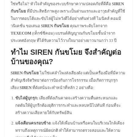
ใช่หรือไม่? หัวใจสำคัญของระบบรักษาความปลอดภัยที่ดีคือ
SIREN
กันขโมย
ที่มีประสิทธิภาพสูง เพราะเป็นด่านแรกและอาวุธสำคัญที่ใช้
ในการตอบโต้และขับไล่ผู้ไม่หวังดีได้อย่างทันท่วงที ไมนิคส์ คอมมิ
วนิเคชั่น ขอเสนอ
SIREN กันขโมย
คุณภาพระดับโลกจาก
TEXECOM
(เท็กซ์ซิคอม) แบรนด์สัญญาณกันขโมยชั้นนำจาก
ประเทศอังกฤษ ที่ได้รับความไว้วางใจมาอย่างยาวนานกว่า 33 ปี
ทำไม SIREN กันขโมย จึงสำคัญต่อ
บ้านของคุณ?
SIREN กันขโมย
ไม่ใช่แค่ลำโพงส่งเสียงดัง แต่เป็นเครื่องมือที่มีความ
สำคัญเชิงจิตวิทยาต่อการป้องกันการโจรกรรม เมื่อเกิดการบุกรุก
เสียง
SIREN
ที่ดังสนั่นจะทำหน้าที่หลัก 2 อย่างคือ:
ขับไล่ผู้บุกรุก:
เสียงที่ดังเกินคาดจะสร้างความตื่นตระหนกและ
กดดันให้ผู้บุกรีกต้องยุติการกระทำและหลบหนีไปทันที ก่อนที่จะ
สร้างความเสียหายให้กับทรัพย์สิน
แจ้งเตือนคนรอบข้าง:
แจ้งให้เพื่อนบ้านหรือคนในบริเวณใกล้เคียง
ทราบถึงเหตุการณ์ผิดปกติ ทำให้สามารถตรวจสอบและให้ความ