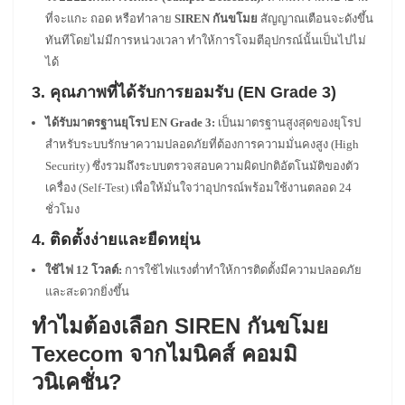
ที่จะแกะ ถอด หรือทำลาย
SIREN กันขโมย
สัญญาณเตือนจะดังขึ้น
ทันทีโดยไม่มีการหน่วงเวลา ทำให้การโจมตีอุปกรณ์นั้นเป็นไปไม่
ได้
3. คุณภาพที่ได้รับการยอมรับ (EN Grade 3)
ได้รับมาตรฐานยุโรป EN Grade 3:
เป็นมาตรฐานสูงสุดของยุโรป
สำหรับระบบรักษาความปลอดภัยที่ต้องการความมั่นคงสูง (High
Security) ซึ่งรวมถึงระบบตรวจสอบความผิดปกติอัตโนมัติของตัว
เครื่อง (Self-Test) เพื่อให้มั่นใจว่าอุปกรณ์พร้อมใช้งานตลอด 24
ชั่วโมง
4. ติดตั้งง่ายและยืดหยุ่น
ใช้ไฟ 12 โวลต์:
การใช้ไฟแรงต่ำทำให้การติดตั้งมีความปลอดภัย
และสะดวกยิ่งขึ้น
ทำไมต้องเลือก SIREN กันขโมย
Texecom จากไมนิคส์ คอมมิ
วนิเคชั่น?