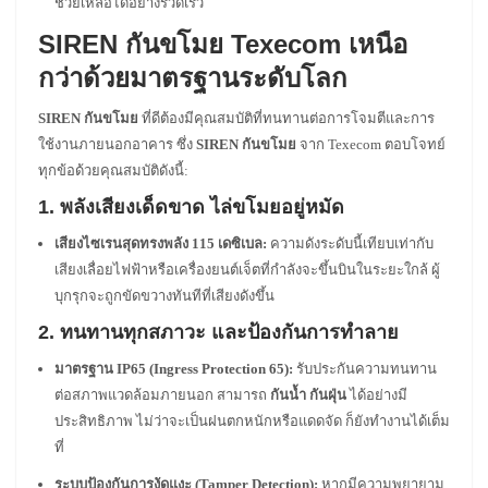
ช่วยเหลือได้อย่างรวดเร็ว
SIREN กันขโมย Texecom เหนือ
กว่าด้วยมาตรฐานระดับโลก
SIREN กันขโมย
ที่ดีต้องมีคุณสมบัติที่ทนทานต่อการโจมตีและการ
ใช้งานภายนอกอาคาร ซึ่ง
SIREN กันขโมย
จาก Texecom ตอบโจทย์
ทุกข้อด้วยคุณสมบัติดังนี้:
1. พลังเสียงเด็ดขาด ไล่ขโมยอยู่หมัด
เสียงไซเรนสุดทรงพลัง 115 เดซิเบล:
ความดังระดับนี้เทียบเท่ากับ
เสียงเลื่อยไฟฟ้าหรือเครื่องยนต์เจ็ตที่กำลังจะขึ้นบินในระยะใกล้ ผู้
บุกรุกจะถูกขัดขวางทันทีที่เสียงดังขึ้น
2. ทนทานทุกสภาวะ และป้องกันการทำลาย
มาตรฐาน IP65 (Ingress Protection 65):
รับประกันความทนทาน
ต่อสภาพแวดล้อมภายนอก สามารถ
กันน้ำ กันฝุ่น
ได้อย่างมี
ประสิทธิภาพ ไม่ว่าจะเป็นฝนตกหนักหรือแดดจัด ก็ยังทำงานได้เต็ม
ที่
ระบบป้องกันการงัดแงะ (Tamper Detection):
หากมีความพยายาม