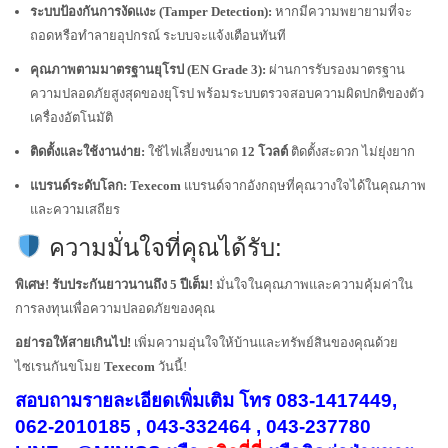
ระบบป้องกันการงัดแงะ (Tamper Detection):
หากมีความพยายามที่จะ
ถอดหรือทำลายอุปกรณ์ ระบบจะแจ้งเตือนทันที
คุณภาพตามมาตรฐานยุโรป (EN Grade 3):
ผ่านการรับรองมาตรฐาน
ความปลอดภัยสูงสุดของยุโรป พร้อมระบบตรวจสอบความผิดปกติของตัว
เครื่องอัตโนมัติ
ติดตั้งและใช้งานง่าย:
ใช้ไฟเลี้ยงขนาด
12 โวลต์
ติดตั้งสะดวก ไม่ยุ่งยาก
แบรนด์ระดับโลก:
Texecom
แบรนด์จากอังกฤษที่คุณวางใจได้ในคุณภาพ
และความเสถียร
ความมั่นใจที่คุณได้รับ:
พิเศษ! รับประกันยาวนานถึง 5 ปีเต็ม!
มั่นใจในคุณภาพและความคุ้มค่าใน
การลงทุนเพื่อความปลอดภัยของคุณ
อย่ารอให้สายเกินไป!
เพิ่มความอุ่นใจให้บ้านและทรัพย์สินของคุณด้วย
ไซเรนกันขโมย
Texecom
วันนี้!
สอบถามรายละเอียดเพิ่มเติม โทร 083-1417449,
062-2010185 , 043-332464 , 043-237780