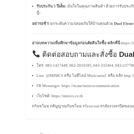
รับประกัน 5 ปีเต็ม:
มั่นใจในคุณภาพสินค้า ด้วยการรับประกั
นี้!
อย่ารอช้า!
ยกระดับความปลอดภัยให้บ้านคุณด้วย
Dual Eleme
อ่านบทความเพื่อศึกษาข้อมูลก่อนตัดสินใจซื้อ คลิกที่นี่
https:/
ติดต่อสอบถามและสั่งซื้อ
Dua
โทร: 083-1417449, 062-2010185, 043-332464, 043-23778
Line: @MINICS หรือ ไอดีไลน์ Minicsasia1 หรือ คลิก
http:
FB Messenger:
https://m.me/minicscommunication
เว็บไซต์:
https://minics.co.th
#กันขโมย #สัญญาณกันขโมย #Texecom #กล้องวงจรปิดขอนแ