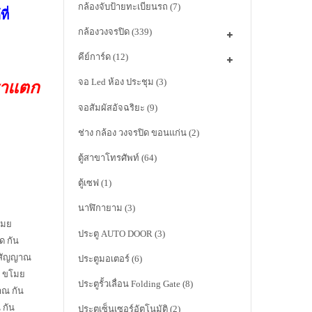
กล้องจับป้ายทะเบียนรถ
(7)
ี่
กล้องวงจรปิด
(339)
คีย์การ์ด
(12)
จอ Led ห้อง ประชุม
(3)
ราแตก
จอสัมผัสอัจฉริยะ
(9)
ช่าง กล้อง วงจรปิด ขอนแก่น
(2)
ตู้สาขาโทรศัพท์
(64)
ตู้เซฟ
(1)
นาฬิกายาม
(3)
โมย
ประตู AUTO DOOR
(3)
ิด กัน
 สัญญาณ
ประตูมอเตอร์
(6)
น ขโมย
ประตูรั้วเลื่อน Folding Gate
(8)
ณ กัน
 กัน
ประตูเซ็นเซอร์อัตโนมัติ
(2)