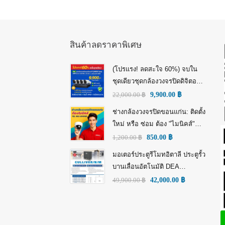
สินค้าลดราคาพิเศษ
(โปรแรง! ลดสะใจ 60%) จบใน
ชุดเดียวชุดกล้องวงจรปิดดิจิตอล
IP Tiandy 4MP (คมชัดกว่า Full
22,000.00
฿
9,900.00
฿
HD)
ช่างกล้องวงจรปิดขอนแก่น: ติดตั้ง
ใหม่ หรือ ซ่อม ต้อง "ไมนิคส์"
(MINICS)
1,200.00
฿
850.00
฿
มอเตอร์ประตูรีโมทอิตาลี ประตูรั้ว
บานเลื่อนอัตโนมัติ DEA
GULLIVER/N/M: พลัง อิตาลี เพื่อ
49,900.00
฿
42,000.00
฿
ความทนทานที่เหนือกว่า!