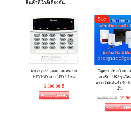
สินค้าที่ใกล้เคียงกัน
Sale
led keypad แผงควบคุมระบบ
สัญญาณกันขโมย A
KEYPAD แบบ LED 8 โซน
อเมริกา USA รุ่นใหม
ตรวจจับแม่นยำ รับประ
5,500.00
฿
เต็ม
Product Enquiry
19,90
24,900.00
฿
Product Enqui