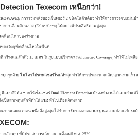
 Detection Texecom เหนือกว่า!
ICROWAVE):
การรวมพลังของเซ็นเซอร์ 2 ชนิดในตัวเดียว ทำให้การตรวจจับแม่นยำ
ารเตือนผิดพลาด (False Alarm) ได้อย่างมีประสิทธิภาพสูงสุด
คลื่อนไหวของร่างกาย
งวัตถุที่เคลื่อนไหวในพื้นที่
ี่กว้างและลึกถึง
15 เมตร
ในรูปแบบปริมาตร (Volumetric Coverage) ทำให้ไม่เหลื
รบุกรุกด้วย
ไมโครโปรเซสเซอร์ใหม่ล่าสุด
ทำให้การประมวลผลสัญญาณรวดเร็ว แ
ิแบบดิจิทัล ช่วยให้เซ็นเซอร์
Dual Element Detection
ยังคงทำงานได้แม่นยำแม้
งเป็นสาเหตุหลักที่ทำให้
PIR
ทั่วไปเตือนผิดพลาด
ุณภาพและความน่าเชื่อถือสูงสุด ได้รับการรับรองตามมาตรฐานความปลอดภัยระด
TEXECOM:
กอังกฤษ ที่มีประสบการณ์ยาวนานตั้งแต่ปี พ.ศ. 2529