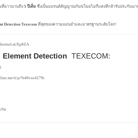
นที่ยาวนานถึง
5 ปีเต็ม
ซึ่งเป็นแบรนด์สัญญาณกันขโมยไม่กี่แห่งที่กล้ารับประกัน
nt Detection
Texecom
ที่สุดของความแม่นยำและมาตรฐานระดับโลก!
/shorturl.at/Ep8ZA
l Element Detection
TEXECOM:
0
//line.me/ti/p/%40vsx4279i
ก่น