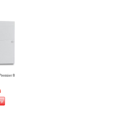
Premier 8
฿
ry