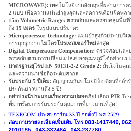
MICROWAVE):
เทคโนโลยีจากอังกฤษที่ผสานการตร
2 แบบ เพื่อความแม่นยำสูงสุดและลดการเตือนผิดพลา
15m Volumetric Range:
ตรวจจับและครอบคลุมพื้นที่ไ
ถึง
15 เมตร
ในรูปแบบปริมาตร
Microprocessor Technology:
แม่นยำสูงด้วยระบบวิเค
การบุกรุกจาก
ไมโครโปรเซสเซอร์ใหม่ล่าสุด
Digital Temperature Compensation:
ตรวจสอบและป
ตรวจจับตามการเปลี่ยนแปลงของอุณหภูมิได้อย่างแม่
มาตรฐานยุโรป EN 50131-2-2 Grade 2:
มั่นใจในคุ
และความน่าเชื่อถือระดับสากล
รับประกัน 5 ปีเต็ม:
สัญญาณกันขโมยยี่ห้อเดียวที่กล้าร
ประกันยาวนานถึง 5 ปี!
อย่าประนีประนอมเรื่องความปลอดภัย!
เลือก
PIR
Tex
ที่มาพร้อมการรับประกันคุณภาพที่ยาวนานที่สุด!
TEXECOM ประสบการ์ณ 33 ปี ก่อตั้งปี พศ 2529
สอบถามรายละเอียดเพิ่มเติม โทร 083-1417449, 062
2010185 , 043-332464 , 043-237780