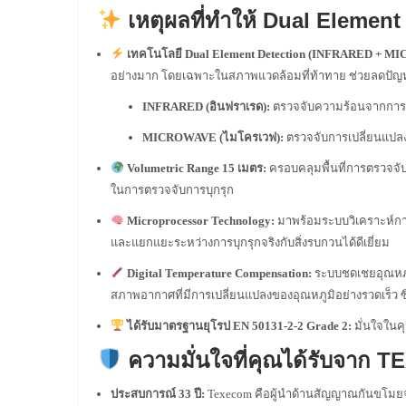
เหตุผลที่ทำให้ Dual Element
เทคโนโลยี Dual Element Detection (INFRARED + M
อย่างมาก โดยเฉพาะในสภาพแวดล้อมที่ท้าทาย ช่วยลดปัญหาก
INFRARED (อินฟราเรด):
ตรวจจับความร้อนจากการเ
MICROWAVE (ไมโครเวฟ):
ตรวจจับการเปลี่ยนแปลงขอ
Volumetric Range 15 เมตร:
ครอบคลุมพื้นที่การตรวจจับท
ในการตรวจจับการบุกรุก
Microprocessor Technology:
มาพร้อมระบบวิเคราะห์กา
และแยกแยะระหว่างการบุกรุกจริงกับสิ่งรบกวนได้ดีเยี่ยม
Digital Temperature Compensation:
ระบบชดเชยอุณหภูม
สภาพอากาศที่มีการเปลี่ยนแปลงของอุณหภูมิอย่างรวดเร็ว ซึ่
ได้รับมาตรฐานยุโรป EN 50131-2-2 Grade 2:
มั่นใจในค
ความมั่นใจที่คุณได้รับจาก 
ประสบการณ์ 33 ปี:
Texecom คือผู้นำด้านสัญญาณกันขโมยจา