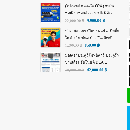
(โปรแรง! ลดสะใจ 60%) จบใน
ชุดเดียวชุดกล้องวงจรปิดดิจิตอล
IP Tiandy 4MP (คมชัดกว่า Full
22,000.00
฿
9,900.00
฿
HD)
ช่างกล้องวงจรปิดขอนแก่น: ติดตั้ง
ใหม่ หรือ ซ่อม ต้อง "ไมนิคส์"
(MINICS)
1,200.00
฿
850.00
฿
มอเตอร์ประตูรีโมทอิตาลี ประตูรั้ว
บานเลื่อนอัตโนมัติ DEA
GULLIVER/N/M: พลัง อิตาลี เพื่อ
49,900.00
฿
42,000.00
฿
ความทนทานที่เหนือกว่า!