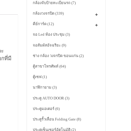
กล้องจับป้ายทะเบียนรถ
(7)
กล้องวงจรปิด
(339)
คีย์การ์ด
(12)
จอ Led ห้อง ประชุม
(3)
จอสัมผัสอัจฉริยะ
(9)
ละ
ช่าง กล้อง วงจรปิด ขอนแก่น
(2)
ที่มี
ตู้สาขาโทรศัพท์
(64)
ตู้เซฟ
(1)
นาฬิกายาม
(3)
ประตู AUTO DOOR
(3)
ประตูมอเตอร์
(6)
ประตูรั้วเลื่อน Folding Gate
(8)
ประตูเซ็นเซอร์อัตโนมัติ
(2)