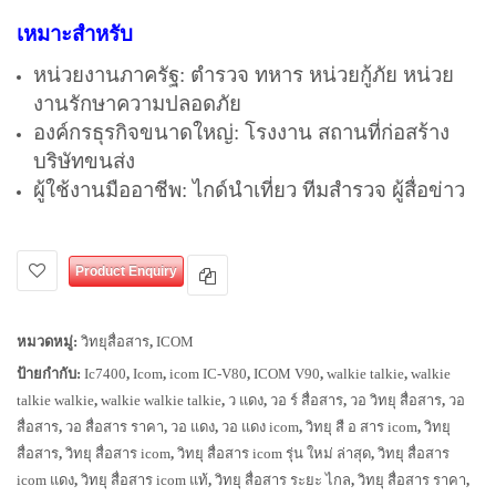
เหมาะสำหรับ
หน่วยงานภาครัฐ: ตำรวจ ทหาร หน่วยกู้ภัย หน่วย
งานรักษาความปลอดภัย
องค์กรธุรกิจขนาดใหญ่: โรงงาน สถานที่ก่อสร้าง
บริษัทขนส่ง
ผู้ใช้งานมืออาชีพ: ไกด์นำเที่ยว ทีมสำรวจ ผู้สื่อข่าว
Product Enquiry
หมวดหมู่:
วิทยุสื่อสาร
,
ICOM
ป้ายกำกับ:
Ic7400
,
Icom
,
icom IC-V80
,
ICOM V90
,
walkie talkie
,
walkie
talkie walkie
,
walkie walkie talkie
,
ว แดง
,
วอ ร์ สื่อสาร
,
วอ วิทยุ สื่อสาร
,
วอ
สื่อสาร
,
วอ สื่อสาร ราคา
,
วอ แดง
,
วอ แดง icom
,
วิทยุ สื อ สาร icom
,
วิทยุ
สื่อสาร
,
วิทยุ สื่อสาร icom
,
วิทยุ สื่อสาร icom รุ่น ใหม่ ล่าสุด
,
วิทยุ สื่อสาร
icom แดง
,
วิทยุ สื่อสาร icom แท้
,
วิทยุ สื่อสาร ระยะ ไกล
,
วิทยุ สื่อสาร ราคา
,