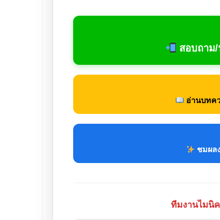
สอบถาม/น
อ่านบทควา
ชมผลงา
ทีมงานไมนิคส