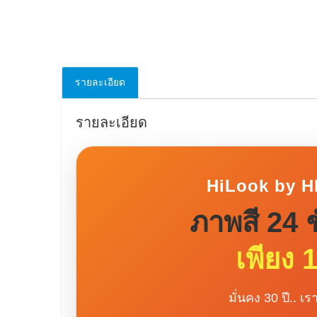
รายละเอียด
รายละเอียด
HiLook by H
ภาพสี 24 ช
เพียง 1
มั่นคง 30 ปี.. เ