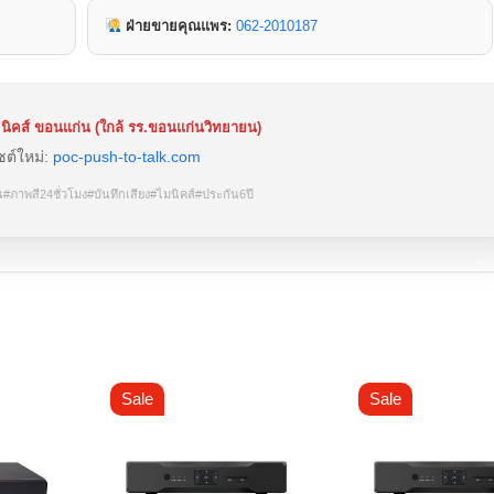
ฝ่ายขายคุณแพร:
062-2010187
นิคส์ ขอนแก่น (ใกล้ รร.ขอนแก่นวิทยายน)
ซต์ใหม่:
poc-push-to-talk.com
น
#ภาพสี24ชั่วโมง
#บันทึกเสียง
#ไมนิคส์
#ประกัน6ปี
Sale
Sale