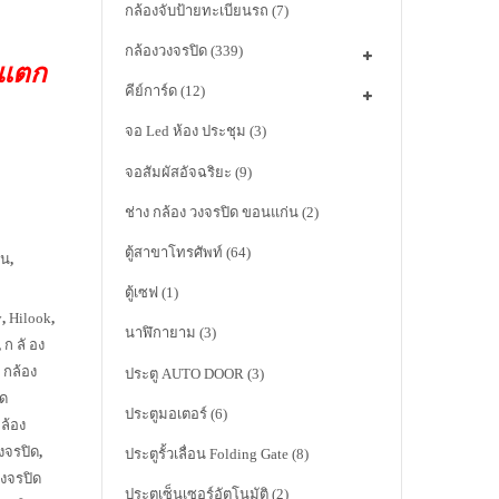
กล้องจับป้ายทะเบียนรถ
(7)
กล้องวงจรปิด
(339)
าแตก
คีย์การ์ด
(12)
จอ Led ห้อง ประชุม
(3)
จอสัมผัสอัจฉริยะ
(9)
ช่าง กล้อง วงจรปิด ขอนแก่น
(2)
ตู้สาขาโทรศัพท์
(64)
่น
,
ตู้เซฟ
(1)
y
,
Hilook
,
นาฬิกายาม
(3)
,
ก ลั อง
,
กล้อง
ประตู AUTO DOOR
(3)
ิด
ประตูมอเตอร์
(6)
กล้อง
งจรปิด
,
ประตูรั้วเลื่อน Folding Gate
(8)
วงจรปิด
ประตูเซ็นเซอร์อัตโนมัติ
(2)