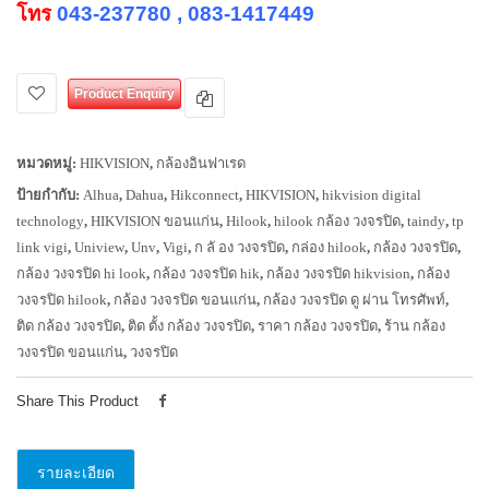
โทร
043-237780 , 083-1417449
Product Enquiry
หมวดหมู่:
HIKVISION
,
กล้องอินฟาเรด
ป้ายกำกับ:
Alhua
,
Dahua
,
Hikconnect
,
HIKVISION
,
hikvision digital
technology
,
HIKVISION ขอนแก่น
,
Hilook
,
hilook กล้อง วงจรปิด
,
taindy
,
tp
link vigi
,
Uniview
,
Unv
,
Vigi
,
ก ลั อง วงจรปิด
,
กล่อง hilook
,
กล้อง วงจรปิด
,
กล้อง วงจรปิด hi look
,
กล้อง วงจรปิด hik
,
กล้อง วงจรปิด hikvision
,
กล้อง
วงจรปิด hilook
,
กล้อง วงจรปิด ขอนแก่น
,
กล้อง วงจรปิด ดู ผ่าน โทรศัพท์
,
ติด กล้อง วงจรปิด
,
ติด ตั้ง กล้อง วงจรปิด
,
ราคา กล้อง วงจรปิด
,
ร้าน กล้อง
วงจรปิด ขอนแก่น
,
วงจรปิด
Share This Product
รายละเอียด