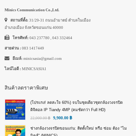
Minics Communication Co.,Ltd.
สถานที่ตั้ง:
31/29-31 ถนนอำมาตย์ ตำบลในเมือง
อำเภอเมือง จังหวัดขอนแก่น 40000
โทรศัพท์:
043 237780 , 043 332464
สายด่วน :
083 1417449
อีเมล์:
minicsasia@gmail.com
ไลน์ไอดี :
MINICSASIA1
สินค้าลดราคาพิเศษ
(โปรแรง! ลดสะใจ 60%) จบในชุดเดียวชุดกล้องวงจรปิด
ดิจิตอล IP Tiandy 4MP (คมชัดกว่า Full HD)
22,000.00
฿
9,900.00
฿
ช่างกล้องวงจรปิดขอนแก่น: ติดตั้งใหม่ หรือ ซ่อม ต้อง "ไม
นิคส์" (MINICS)