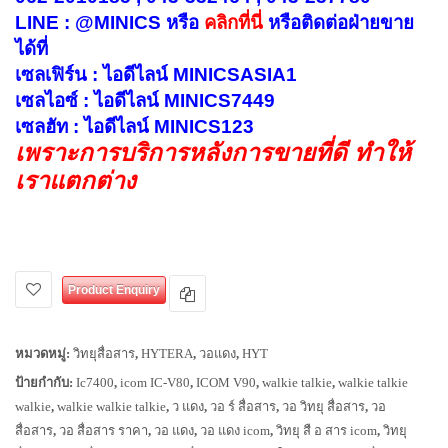
LINE : @MINICS หรือ
คลิกที่นี่
หรือ
ติดต่อฝ่ายขาย
ได้ที่
เซลเฟิร์น : ไอดีไลน์ MINICSASIA1
เซลไอซ์ : ไอดีไลน์ MINICS7449
เซลฮัท : ไอดีไลน์ MINICS123
เพราะการบริการหลังการขายที่ดี ทำให้
เราแตกต่าง
Product Enquiry
หมวดหมู่:
วิทยุสื่อสาร
,
HYTERA
,
วอแดง
,
HYT
ป้ายกำกับ:
Ic7400
,
icom IC-V80
,
ICOM V90
,
walkie talkie
,
walkie talkie
walkie
,
walkie walkie talkie
,
ว แดง
,
วอ ร์ สื่อสาร
,
วอ วิทยุ สื่อสาร
,
วอ
สื่อสาร
,
วอ สื่อสาร ราคา
,
วอ แดง
,
วอ แดง icom
,
วิทยุ สื อ สาร icom
,
วิทยุ