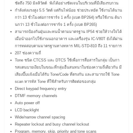
ชัดถึง 750 มิลลิวัตต์ ฟังได้อย่างชัดเจนในบริเวณที่มีเสียงรบกวน
กำลังส่งแรงสูง 5.5 วัตต์ แต่กินไฟน้อย ช่วยประหยัด ใช้งานได้นาน
กว่า 13 ชั่วโมงต่อการชาร์จ 1 ครั้ง (ฺแบต BP264) หรือใช้งาน ด้นา
นกว่า 13 ชั่วโมงต่อการชาร์จ 1 ครั้ง (ฺแบต BP265)
สามารถป้องกันฝุ่นและทนน้ำตามมาตรฐาน IP54 ช่วยให้วางใจได้
เมื่อนำออกไปใช้งานนอกอาคาร และเครื่องรุ่น IC-V80T ยังได้ผ่าน
การทดสอบตามมาตรฐานทางทหาร MIL-STD-810 ถึง 11 รายการ
207 ช่องความถี่
Tone ชนิด CTCSS และ DTCS ใช้เพื่อการสื่อสารในกลุ่ม เป็นกา
รสแตนบายเงียบในขณะที่กลุ่มอื่นสนทนาในช่องความถี่เดียวกัน มี
เสียงบี๊บแจ้งเมื่อได้รับ Tone/Code ที่ตรงกัน และสามารถใช้ Tone
scan หารหัส Tone ที่ใช้สำหรับการติดต่อของกลุ่ม
Direct keypad frequency entry
DTMF memory channels
Auto power off
LCD backlight
Wide/narrow channel spacing
Repeater lockout and busy channel lockout
Program, memory, skip, priority and tone scans