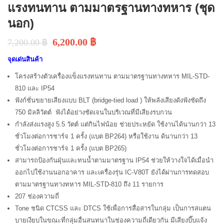
แรงทนทาน ตามมาตรฐานทางทหาร (ชุด
นอก)
6,200.00
฿
7,200.00
฿
จุดเด่นสินค้า
โครงสร้างตัวเครื่องแข็งแรงทนทาน ตามมาตรฐานทางทหาร MIL-STD-
810 และ IP54
ฟังก์ชั่นขยายเสียงแบบ BLT (bridge-tied load ) ให้พลังเสียงดังฟังชัดถึง
750 มิลลิวัตต์ ฟังได้อย่างชัดเจนในบริเวณที่มีเสียงรบกวน
กำลังส่งแรงสูง 5.5 วัตต์ แต่กินไฟน้อย ช่วยประหยัด ใช้งานได้นานกว่า 13
ชั่วโมงต่อการชาร์จ 1 ครั้ง (ฺแบต BP264) หรือใช้งาน ด้นานกว่า 13
ชั่วโมงต่อการชาร์จ 1 ครั้ง (ฺแบต BP265)
สามารถป้องกันฝุ่นและทนน้ำตามมาตรฐาน IP54 ช่วยให้วางใจได้เมื่อนำ
ออกไปใช้งานนอกอาคาร และเครื่องรุ่น IC-V80T ยังได้ผ่านการทดสอบ
ตามมาตรฐานทางทหาร MIL-STD-810 ถึง 11 รายการ
207 ช่องความถี่
Tone ชนิด CTCSS และ DTCS ใช้เพื่อการสื่อสารในกลุ่ม เป็นการสแตน
บายเงียบในขณะที่กลุ่มอื่นสนทนาในช่องความถี่เดียวกัน มีเสียงบี๊บแจ้ง