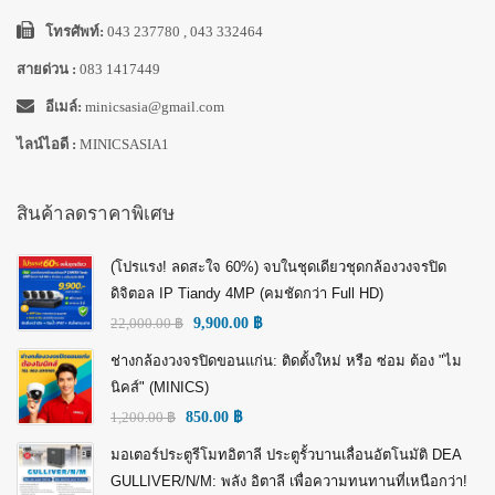
โทรศัพท์:
043 237780 , 043 332464
สายด่วน :
083 1417449
อีเมล์:
minicsasia@gmail.com
ไลน์ไอดี :
MINICSASIA1
สินค้าลดราคาพิเศษ
(โปรแรง! ลดสะใจ 60%) จบในชุดเดียวชุดกล้องวงจรปิด
ดิจิตอล IP Tiandy 4MP (คมชัดกว่า Full HD)
22,000.00
฿
9,900.00
฿
ช่างกล้องวงจรปิดขอนแก่น: ติดตั้งใหม่ หรือ ซ่อม ต้อง "ไม
นิคส์" (MINICS)
1,200.00
฿
850.00
฿
มอเตอร์ประตูรีโมทอิตาลี ประตูรั้วบานเลื่อนอัตโนมัติ DEA
GULLIVER/N/M: พลัง อิตาลี เพื่อความทนทานที่เหนือกว่า!