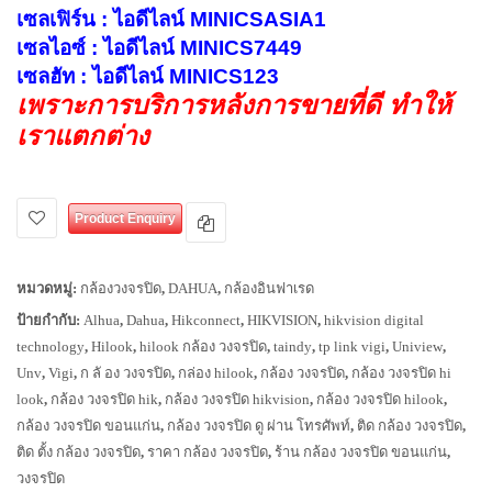
เซลเฟิร์น : ไอดีไลน์ MINICSASIA1
เซลไอซ์ : ไอดีไลน์ MINICS7449
เซลฮัท : ไอดีไลน์ MINICS123
เพราะการบริการหลังการขายที่ดี ทำให้
เราแตกต่าง
Product Enquiry
หมวดหมู่:
กล้องวงจรปิด
,
DAHUA
,
กล้องอินฟาเรด
ป้ายกำกับ:
Alhua
,
Dahua
,
Hikconnect
,
HIKVISION
,
hikvision digital
technology
,
Hilook
,
hilook กล้อง วงจรปิด
,
taindy
,
tp link vigi
,
Uniview
,
Unv
,
Vigi
,
ก ลั อง วงจรปิด
,
กล่อง hilook
,
กล้อง วงจรปิด
,
กล้อง วงจรปิด hi
look
,
กล้อง วงจรปิด hik
,
กล้อง วงจรปิด hikvision
,
กล้อง วงจรปิด hilook
,
กล้อง วงจรปิด ขอนแก่น
,
กล้อง วงจรปิด ดู ผ่าน โทรศัพท์
,
ติด กล้อง วงจรปิด
,
ติด ตั้ง กล้อง วงจรปิด
,
ราคา กล้อง วงจรปิด
,
ร้าน กล้อง วงจรปิด ขอนแก่น
,
วงจรปิด