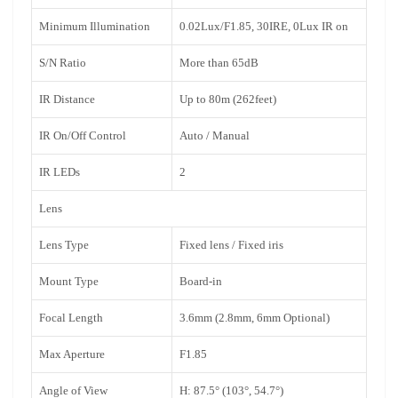
Minimum Illumination
0.02Lux/F1.85, 30IRE, 0Lux IR on
S/N Ratio
More than 65dB
IR Distance
Up to 80m (262feet)
IR On/Off Control
Auto / Manual
IR LEDs
2
Lens
Lens Type
Fixed lens / Fixed iris
Mount Type
Board-in
Focal Length
3.6mm (2.8mm, 6mm Optional)
Max Aperture
F1.85
Angle of View
H: 87.5° (103°, 54.7°)