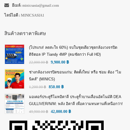
อีเมล์:
minicsasia@gmail.com
ไลน์ไอดี :
MINICSASIA1
สินค้าลดราคาพิเศษ
(โปรแรง! ลดสะใจ 60%) จบในชุดเดียวชุดกล้องวงจรปิด
ดิจิตอล IP Tiandy 4MP (คมชัดกว่า Full HD)
22,000.00
฿
9,900.00
฿
ช่างกล้องวงจรปิดขอนแก่น: ติดตั้งใหม่ หรือ ซ่อม ต้อง "ไม
นิคส์" (MINICS)
1,200.00
฿
850.00
฿
มอเตอร์ประตูรีโมทอิตาลี ประตูรั้วบานเลื่อนอัตโนมัติ DEA
GULLIVER/N/M: พลัง อิตาลี เพื่อความทนทานที่เหนือกว่า!
49,900.00
฿
42,000.00
฿