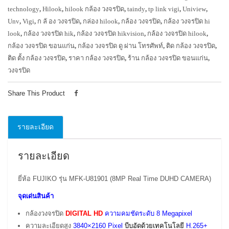
technology
,
Hilook
,
hilook กล้อง วงจรปิด
,
taindy
,
tp link vigi
,
Uniview
,
Unv
,
Vigi
,
ก ลั อง วงจรปิด
,
กล่อง hilook
,
กล้อง วงจรปิด
,
กล้อง วงจรปิด hi
look
,
กล้อง วงจรปิด hik
,
กล้อง วงจรปิด hikvision
,
กล้อง วงจรปิด hilook
,
กล้อง วงจรปิด ขอนแก่น
,
กล้อง วงจรปิด ดู ผ่าน โทรศัพท์
,
ติด กล้อง วงจรปิด
,
ติด ตั้ง กล้อง วงจรปิด
,
ราคา กล้อง วงจรปิด
,
ร้าน กล้อง วงจรปิด ขอนแก่น
,
วงจรปิด
Share This Product
รายละเอียด
รายละเอียด
ยี่ห้อ FUJIKO รุ่น MFK-U81901 (8MP Real Time DUHD CAMERA)
จุดเด่นสินค้า
กล้องวงจรปิด
DIGITAL
HD
ความคมชัดระดับ 8 Megapixel
ความละเอียดสูง
3840×2160 Pixel
บีบอัดด้วยเทคโนโลยี
H.265+