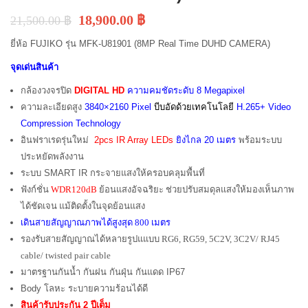
18,900.00
฿
21,500.00
฿
ยี่ห้อ FUJIKO รุ่น MFK-U81901 (8MP Real Time DUHD CAMERA)
จุดเด่นสินค้า
กล้องวงจรปิด
DIGITAL
HD
ความคมชัดระดับ 8 Megapixel
ความละเอียดสูง
3840×2160 Pixel
บีบอัดด้วยเทคโนโลยี
H.265+ Video
Compression Technology
อินฟราเรดรุ่นใหม่
2pcs IR Array LEDs
ยิงไกล 20 เมตร
พร้อมระบบ
ประหยัดพลังงาน
ระบบ SMART IR กระจายแสงให้ครอบคลุมพื้นที่
ฟังก์ชั่น
WDR120dB
ย้อนแสงอัจฉริยะ ช่วยปรับสมดุลแสงให้มองเห็นภาพ
ได้ชัดเจน แม้ติดตั้งในจุดย้อนแสง
เดินสายสัญญาณภาพได้สูงสุด 800 เมตร
รองรับสายสัญญาณได้หลายรูปแแบบ RG6, RG59, 5C2V, 3C2V/ RJ45
cable/ twisted pair cable
มาตรฐานกันน้ำ กันฝน กันฝุ่น กันแดด IP67
Body โลหะ ระบายความร้อนได้ดี
สินค้ารับประกัน 2 ปีเต็ม