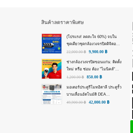
สินค้าลดราคาพิเศษ
(โปรแรง! ลดสะใจ 60%) จบใน
ชุดเดียวชุดกล้องวงจรปิดดิจิตอล
IP Tiandy 4MP (คมชัดกว่า Full
22,000.00
฿
9,900.00
฿
HD)
ช่างกล้องวงจรปิดขอนแก่น: ติดตั้ง
ใหม่ หรือ ซ่อม ต้อง "ไมนิคส์"
(MINICS)
1,200.00
฿
850.00
฿
มอเตอร์ประตูรีโมทอิตาลี ประตูรั้ว
บานเลื่อนอัตโนมัติ DEA
GULLIVER/N/M: พลัง อิตาลี เพื่อ
49,900.00
฿
42,000.00
฿
ความทนทานที่เหนือกว่า!