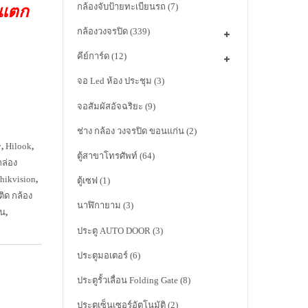
กล้องจับป้ายทะเบียนรถ
(7)
าแตก
กล้องวงจรปิด
(339)
คีย์การ์ด
(12)
จอ Led ห้อง ประชุม
(3)
จอสัมผัสอัจฉริยะ
(9)
ช่าง กล้อง วงจรปิด ขอนแก่น
(2)
y
,
Hilook
,
ตู้สาขาโทรศัพท์
(64)
กล่อง
 hikvision
,
ตู้เซฟ
(1)
ติด กล้อง
นาฬิกายาม
(3)
่น
,
ประตู AUTO DOOR
(3)
ประตูมอเตอร์
(6)
ประตูรั้วเลื่อน Folding Gate
(8)
ประตูเซ็นเซอร์อัตโนมัติ
(2)