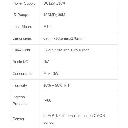
Power Supply
DC12V ±10%
IR Range
18SMD; 30M
Lens Mount
M12
Dimensions
67mmx63.5mmx178mm
Day&Night
IR cut filter with auto switch
Audio I/O
N/A
Consumption
Max. 3W
Humidity
10% – 90% RH
Ingress
IP66
Protection
5.0MP 1/2.5″ Low illumination CMOS
Sensor
sensor