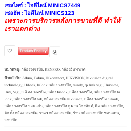
เซลไอซ์ : ไอดีไลน์ MINICS7449
เซลฮัท : ไอดีไลน์ MINICS123
เพราะการบริการหลังการขายที่ดี ทำให้
เราแตกต่าง
Product Enquiry
หมวดหมู่:
กล้องวงจรปิด
,
KENPRO
,
กล้องอินฟาเรด
ป้ายกำกับ:
Alhua
,
Dahua
,
Hikconnect
,
HIKVISION
,
hikvision digital
technology
,
Hilook
,
hilook กล้อง วงจรปิด
,
taindy
,
tp link vigi
,
Uniview
,
Unv
,
Vigi
,
ก ลั อง วงจรปิด
,
กล่อง hilook
,
กล้อง วงจรปิด
,
กล้อง วงจรปิด hi
look
,
กล้อง วงจรปิด hik
,
กล้อง วงจรปิด hikvision
,
กล้อง วงจรปิด hilook
,
กล้อง วงจรปิด ขอนแก่น
,
กล้อง วงจรปิด ดู ผ่าน โทรศัพท์
,
ติด กล้อง วงจรปิด
,
ติด ตั้ง กล้อง วงจรปิด
,
ราคา กล้อง วงจรปิด
,
ร้าน กล้อง วงจรปิด ขอนแก่น
,
วงจรปิด