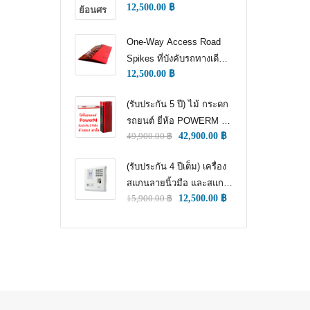
12,500.00
฿
WAY TRAFFIC
CONTROL)
One-Way Access Road
Spikes ที่บังคับรถทางเดียว
12,500.00
฿
(ONE WAY TRAFFIC
CONTROL) (หนามแทง
(รับประกัน 5 ปี) ไม้ กระดก
ล้อ)
รถยนต์ ยี่ห้อ POWERM รุ่น
49,900.00
฿
42,900.00
฿
9000 ทนทานสูงที่สุด อึด
ทน แกร่ง รับประกัน 5 ปีเต็ม
(รับประกัน 4 ปีเต็ม) เครื่อง
สแกนลายนิ้วมือ และสแกน
15,900.00
฿
12,500.00
฿
ใบหน้า สำหรับลงเวลา
พนักงาน แชทเคเทโค
ZKTECO ของแท้