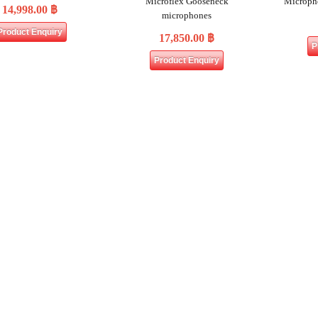
Microflex Gooseneck
Microp
14,998.00
฿
microphones
Product Enquiry
17,850.00
฿
P
Product Enquiry