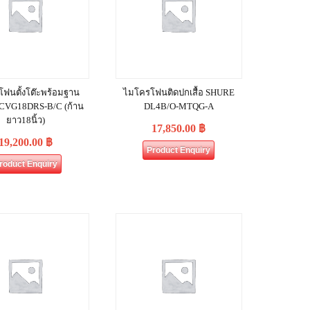
ฟนตั้งโต๊ะพร้อมฐาน
ไมโครโฟนติดปกเสื้อ SHURE
CVG18DRS‐B/C (ก้าน
DL4B/O-MTQG-A
ยาว18นิ้ว)
17,850.00
฿
19,200.00
฿
Product Enquiry
roduct Enquiry