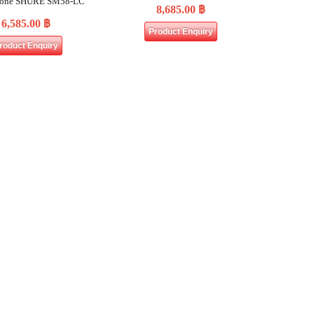
hone SHURE SM58-LC
8,685.00
฿
6,585.00
฿
Product Enquiry
roduct Enquiry