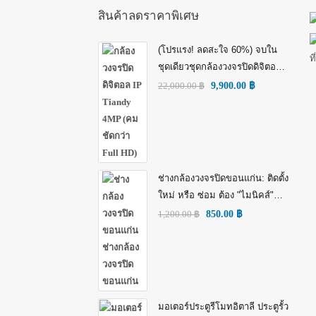
สินค้าลดราคาพิเศษ
(โปรแรง! ลดสะใจ 60%) จบใน
ชุดเดียวชุดกล้องวงจรปิดดิจิตอล
IP Tiandy 4MP (คมชัดกว่า Full
22,000.00
฿
9,900.00
฿
HD)
ช่างกล้องวงจรปิดขอนแก่น: ติดตั้ง
ใหม่ หรือ ซ่อม ต้อง "ไมนิคส์"
(MINICS)
1,200.00
฿
850.00
฿
มอเตอร์ประตูรีโมทอิตาลี ประตูรั้ว