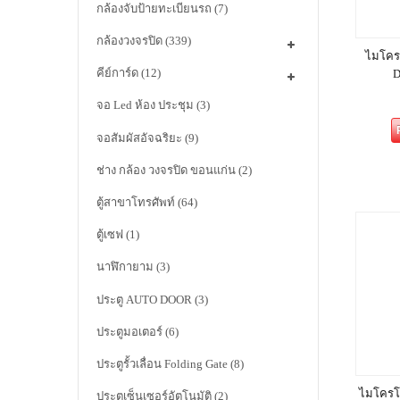
กล้องจับป้ายทะเบียนรถ
(7)
กล้องวงจรปิด
(339)
ไมโคร
คีย์การ์ด
(12)
D
จอ Led ห้อง ประชุม
(3)
จอสัมผัสอัจฉริยะ
(9)
ช่าง กล้อง วงจรปิด ขอนแก่น
(2)
ตู้สาขาโทรศัพท์
(64)
ตู้เซฟ
(1)
นาฬิกายาม
(3)
ประตู AUTO DOOR
(3)
ประตูมอเตอร์
(6)
ประตูรั้วเลื่อน Folding Gate
(8)
ไมโครโฟ
ประตูเซ็นเซอร์อัตโนมัติ
(2)