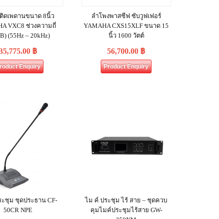
ติดเพดานขนาด 8นิ้ว
ลำโพงพาสซีฟ ซับวูฟเฟอร์
 VXC8 ช่วงความถี่
YAMAHA CXS15XLF ขนาด 15
dB) (55Hz – 20kHz)
นิ้ว 1600 วัตต์
35,775.00
฿
56,700.00
฿
roduct Enquiry
Product Enquiry
ระชุม ชุดประธาน CF-
ไม ค์ ประชุม ไร้ สาย – ชุดควบ
50CR NPE
คุมไมค์ประชุมไร้สาย GW-