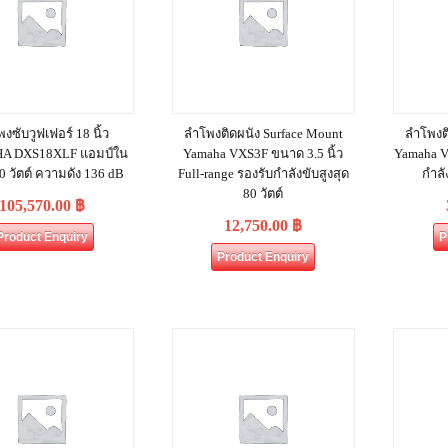
งซับวูฟเฟอร์ 18 นิ้ว
ลำโพงติดผนัง Surface Mount
ลำโพงต
A DXS18XLF แอมป์ใน
Yamaha VXS3F ขนาด 3.5 นิ้ว
Yamaha V
0 วัตต์ ความดัง 136 dB
Full-range รองรับกำลังขับสูงสุด
กำลัง
80 วัตต์
105,570.00
฿
12,750.00
฿
Product Enquiry
P
Product Enquiry