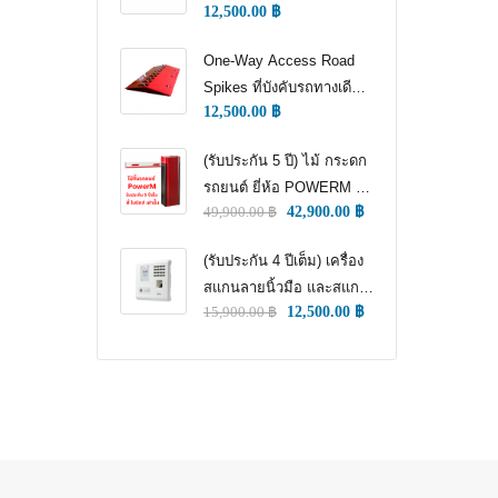
12,500.00
฿
WAY TRAFFIC
CONTROL)
One-Way Access Road
Spikes ที่บังคับรถทางเดียว
12,500.00
฿
(ONE WAY TRAFFIC
CONTROL) (หนามแทง
(รับประกัน 5 ปี) ไม้ กระดก
ล้อ)
รถยนต์ ยี่ห้อ POWERM รุ่น
49,900.00
฿
42,900.00
฿
9000 ทนทานสูงที่สุด อึด
ทน แกร่ง รับประกัน 5 ปีเต็ม
(รับประกัน 4 ปีเต็ม) เครื่อง
สแกนลายนิ้วมือ และสแกน
15,900.00
฿
12,500.00
฿
ใบหน้า สำหรับลงเวลา
พนักงาน แชทเคเทโค
ZKTECO ของแท้