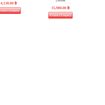
250NM
4,130.00
฿
35,900.00
฿
roduct Enquiry
Product Enquiry