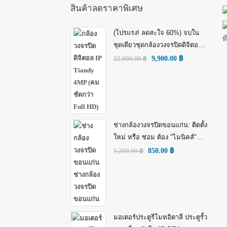
สินค้าลดราคาพิเศษ
(โปรแรง! ลดสะใจ 60%) จบใน
ชุดเดียวชุดกล้องวงจรปิดดิจิตอล
IP Tiandy 4MP (คมชัดกว่า Full
22,000.00
฿
9,900.00
฿
HD)
ช่างกล้องวงจรปิดขอนแก่น: ติดตั้ง
ใหม่ หรือ ซ่อม ต้อง "ไมนิคส์"
(MINICS)
1,200.00
฿
850.00
฿
มอเตอร์ประตูรีโมทอิตาลี ประตูรั้ว