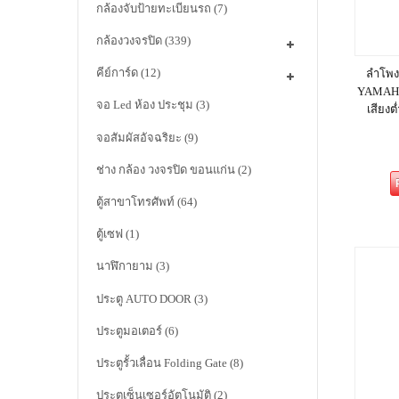
กล้องจับป้ายทะเบียนรถ
(7)
กล้องวงจรปิด
(339)
คีย์การ์ด
(12)
ลำโพงต
YAMAHA
จอ Led ห้อง ประชุม
(3)
เสียงต
จอสัมผัสอัจฉริยะ
(9)
ช่าง กล้อง วงจรปิด ขอนแก่น
(2)
ตู้สาขาโทรศัพท์
(64)
ตู้เซฟ
(1)
นาฬิกายาม
(3)
ประตู AUTO DOOR
(3)
ประตูมอเตอร์
(6)
ประตูรั้วเลื่อน Folding Gate
(8)
ประตูเซ็นเซอร์อัตโนมัติ
(2)