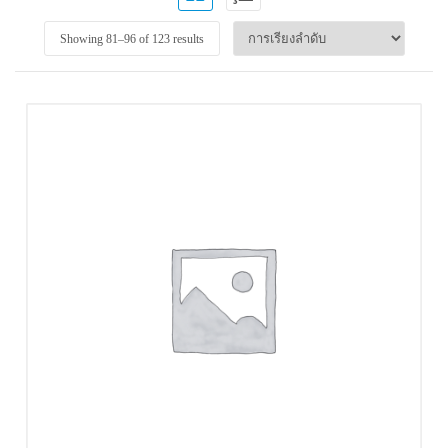
Showing 81–
96
of 123 results