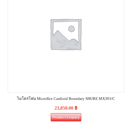
ไมโครโฟน Microflex Cardioid Boundary SHURE MX393/C
23,850.00
฿
Product Enquiry