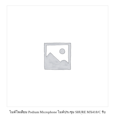
ไมค์โพเดียม Podium Microphone ไมค์ประชุม SHURE MX418/C รับ