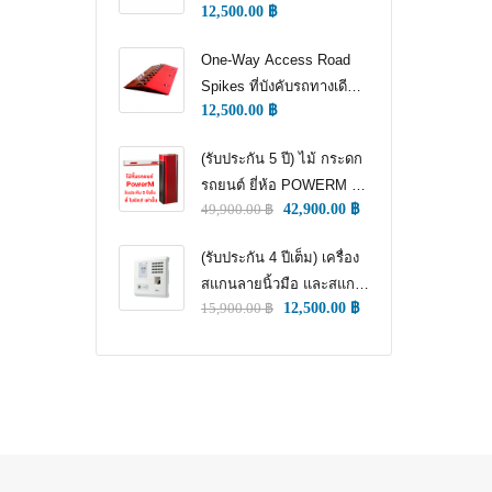
12,500.00
฿
WAY TRAFFIC
CONTROL)
One-Way Access Road
Spikes ที่บังคับรถทางเดียว
12,500.00
฿
(ONE WAY TRAFFIC
CONTROL) (หนามแทง
(รับประกัน 5 ปี) ไม้ กระดก
ล้อ)
รถยนต์ ยี่ห้อ POWERM รุ่น
49,900.00
฿
42,900.00
฿
9000 ทนทานสูงที่สุด อึด
ทน แกร่ง รับประกัน 5 ปีเต็ม
(รับประกัน 4 ปีเต็ม) เครื่อง
สแกนลายนิ้วมือ และสแกน
15,900.00
฿
12,500.00
฿
ใบหน้า สำหรับลงเวลา
พนักงาน แชทเคเทโค
ZKTECO ของแท้