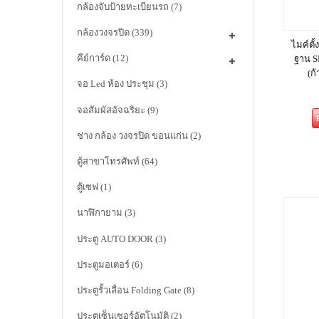
กล้องจับป้ายทะเบียนรถ
(7)
กล้องวงจรปิด
(339)
ไมค์ตั
คีย์การ์ด
(12)
ฐาน 
(ก
จอ Led ห้อง ประชุม
(3)
จอสัมผัสอัจฉริยะ
(9)
ช่าง กล้อง วงจรปิด ขอนแก่น
(2)
ตู้สาขาโทรศัพท์
(64)
ตู้เซฟ
(1)
นาฬิกายาม
(3)
ประตู AUTO DOOR
(3)
ประตูมอเตอร์
(6)
ประตูรั้วเลื่อน Folding Gate
(8)
ประตูเซ็นเซอร์อัตโนมัติ
(2)