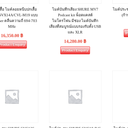
สื้อ ไมค์ลอยหนีบปกเสื้อ
ไมค์บันทึกเสียง SHURE MV7
ไมค์ประ
SVX14A/CVL-M19 แบบ
Podcast kit พ็อดแคสต์
(ก้า
er คลื่นความถี่ 694-703
ไมโครโฟน มีช่อง ไมค์บันทึก
MHz
เสียงที่สมบูรณ์แบบรองรับทั้ง USB
และ XLR
P
16,350.00
฿
14,280.00
฿
Product Enquiry
Product Enquiry