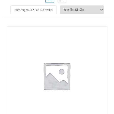
Showing 97–
123
of 123 results