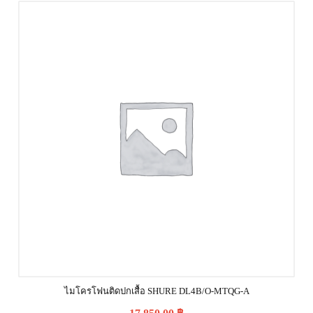
ไมโครโฟนติดปกเสื้อ SHURE DL4B/O-MTQG-A