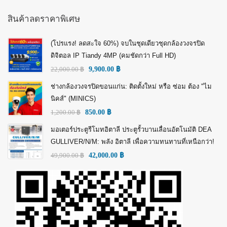
สินค้าลดราคาพิเศษ
(โปรแรง! ลดสะใจ 60%) จบในชุดเดียวชุดกล้องวงจรปิด
ดิจิตอล IP Tiandy 4MP (คมชัดกว่า Full HD)
22,000.00
฿
9,900.00
฿
ช่างกล้องวงจรปิดขอนแก่น: ติดตั้งใหม่ หรือ ซ่อม ต้อง "ไม
นิคส์" (MINICS)
1,200.00
฿
850.00
฿
มอเตอร์ประตูรีโมทอิตาลี ประตูรั้วบานเลื่อนอัตโนมัติ DEA
GULLIVER/N/M: พลัง อิตาลี เพื่อความทนทานที่เหนือกว่า!
49,900.00
฿
42,000.00
฿