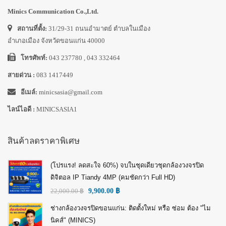
Minics Communication Co.,Ltd.
สถานที่ตั้ง:
31/29-31 ถนนอำมาตย์ ตำบลในเมือง
อำเภอเมือง จังหวัดขอนแก่น 40000
โทรศัพท์:
043 237780 , 043 332464
สายด่วน :
083 1417449
อีเมล์:
minicsasia@gmail.com
ไลน์ไอดี :
MINICSASIA1
สินค้าลดราคาพิเศษ
(โปรแรง! ลดสะใจ 60%) จบในชุดเดียวชุดกล้องวงจรปิด
ดิจิตอล IP Tiandy 4MP (คมชัดกว่า Full HD)
22,000.00
฿
9,900.00
฿
ช่างกล้องวงจรปิดขอนแก่น: ติดตั้งใหม่ หรือ ซ่อม ต้อง "ไม
นิคส์" (MINICS)