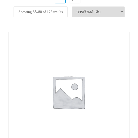
Showing 65–
80
of 123 results