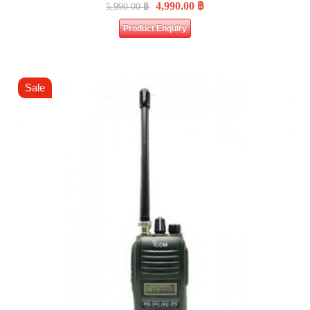
4,990.00
฿
5,990.00
฿
Product Enquiry
Sale