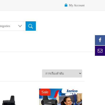
My Account
ategories
Sale