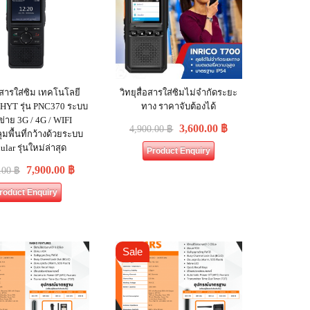
่อสารใส่ซิม เทคโนโลยี
วิทยุสื่อสารใส่ซิมไม่จำกัดระยะ
อ HYT รุ่น PNC370 ระบบ
ทาง ราคาจับต้องได้
อข่าย 3G / 4G / WIFI
3,600.00
฿
4,900.00
฿
มพื้นที่กว้างด้วยระบบ
ular รุ่นใหม่ล่าสุด
Product Enquiry
7,900.00
฿
.00
฿
roduct Enquiry
Sale