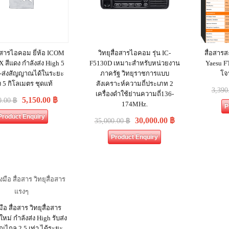
่อสารไอคอม ยี่ห้อ ICOM
วิทยุสื่อสารไอคอม รุ่น IC-
สื่อสารส
FX สีแดง กำลังส่ง High 5
F5130D เหมาะสำหรับหน่วยงาน
Yaesu FT
ับ-ส่งสัญญาณได้ในระยะ
ภาครัฐ วิทยุราชการแบบ
โจ
 5 กิโลเมตร ชุดแท้
สังเคราะห์ความถี่ประเภท 2
3,390
เครื่องดำใช้ย่านความถี่136-
5,150.00
฿
0.00
฿
174MHz.
P
Product Enquiry
30,000.00
฿
35,000.00
฿
Product Enquiry
มือ สื่อสาร วิทยุสื่อสาร
ใหม่ กำลังส่ง High รับส่ง
ไกล 2.5 เท่า ได้ระยะ