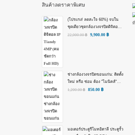
สินค้าลดราคาพิเศษ
(โปรแรง! ลดสะใจ 60%) จบใน
ชุดเดียวชุดกล้องวงจรปิดดิจิตอล
IP Tiandy 4MP (คมชัดกว่า Full
22,000.00
฿
9,900.00
฿
HD)
ช่างกล้องวงจรปิดขอนแก่น: ติดตั้ง
ใหม่ หรือ ซ่อม ต้อง "ไมนิคส์"
(MINICS)
1,200.00
฿
850.00
฿
มอเตอร์ประตูรีโมทอิตาลี ประตูรั้ว