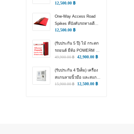
12,500.00
฿
WAY TRAFFIC
CONTROL)
One-Way Access Road
Spikes ที่บังคับรถทางเดียว
12,500.00
฿
(ONE WAY TRAFFIC
CONTROL) (หนามแทง
(รับประกัน 5 ปี) ไม้ กระดก
ล้อ)
รถยนต์ ยี่ห้อ POWERM รุ่น
49,900.00
฿
42,900.00
฿
9000 ทนทานสูงที่สุด อึด
ทน แกร่ง รับประกัน 5 ปีเต็ม
(รับประกัน 4 ปีเต็ม) เครื่อง
สแกนลายนิ้วมือ และสแกน
15,900.00
฿
12,500.00
฿
ใบหน้า สำหรับลงเวลา
พนักงาน แชทเคเทโค
ZKTECO ของแท้