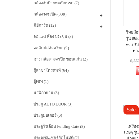
กล้องจับป้ายทะเบียนรถ
(7)
กล้องวงจรปิด
(339)
คีย์การ์ด
(12)
วิทยุสื
จอ Led ห้อง ประชุม
(3)
รุ่น 86
watt ร
จอสัมผัสอัจฉริยะ
(9)
ทาง
ช่าง กล้อง วงจรปิด ขอนแก่น
(2)
6,55
ตู้สาขาโทรศัพท์
(64)
ตู้เซฟ
(1)
นาฬิกายาม
(3)
ประตู AUTO DOOR
(3)
Sale
ประตูมอเตอร์
(6)
เครื่อง
ประตูรั้วเลื่อน Folding Gate
(8)
แรงๆ รุ่น
ประตูเซ็นเซอร์อัตโนมัติ
(2)
สัญญาณ