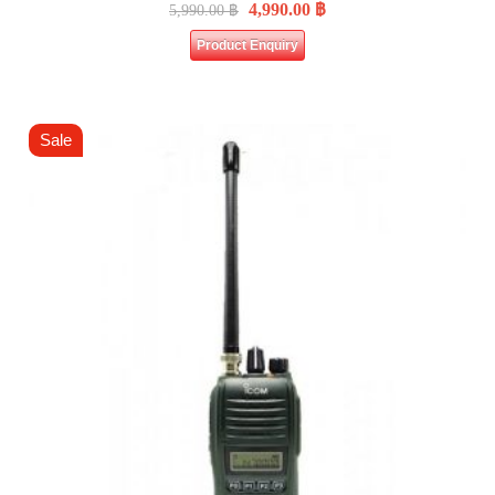
4,990.00
฿
5,990.00
฿
Product Enquiry
Sale