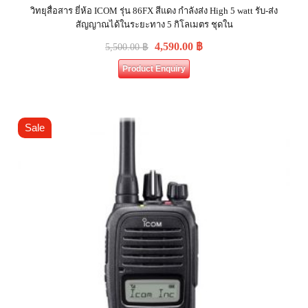
วิทยุสื่อสาร ยี่ห้อ ICOM รุ่น 86FX สีแดง กำลังส่ง High 5 watt รับ-ส่ง
สัญญาณได้ในระยะทาง 5 กิโลเมตร ชุดใน
4,590.00
฿
5,500.00
฿
Product Enquiry
Sale