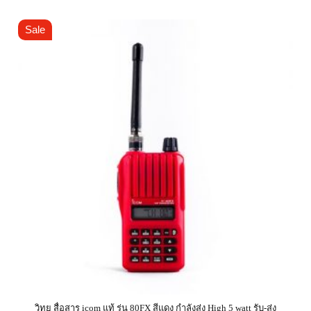
Sale
วิทยุ สื่อสาร icom แท้ รุ่น 80FX สีแดง กำลังส่ง High 5 watt รับ-ส่ง