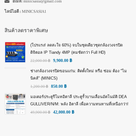
อีเมล์:
minicsasia@gmail.com
ไลน์ไอดี :
MINICSASIA1
สินค้าลดราคาพิเศษ
(โปรแรง! ลดสะใจ 60%) จบในชุดเดียวชุดกล้องวงจรปิด
ดิจิตอล IP Tiandy 4MP (คมชัดกว่า Full HD)
22,000.00
฿
9,900.00
฿
ช่างกล้องวงจรปิดขอนแก่น: ติดตั้งใหม่ หรือ ซ่อม ต้อง "ไม
นิคส์" (MINICS)
1,200.00
฿
850.00
฿
มอเตอร์ประตูรีโมทอิตาลี ประตูรั้วบานเลื่อนอัตโนมัติ DEA
GULLIVER/N/M: พลัง อิตาลี เพื่อความทนทานที่เหนือกว่า!
49,900.00
฿
42,000.00
฿