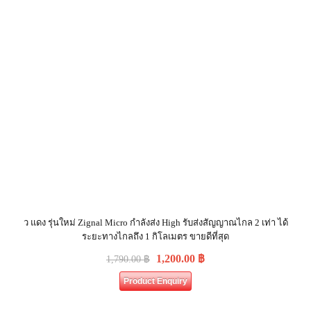
ว แดง รุ่นใหม่ Zignal Micro กำลังส่ง High รับส่งสัญญาณไกล 2 เท่า ได้
ระยะทางไกลถึง 1 กิโลเมตร ขายดีที่สุด
1,200.00
฿
1,790.00
฿
Product Enquiry