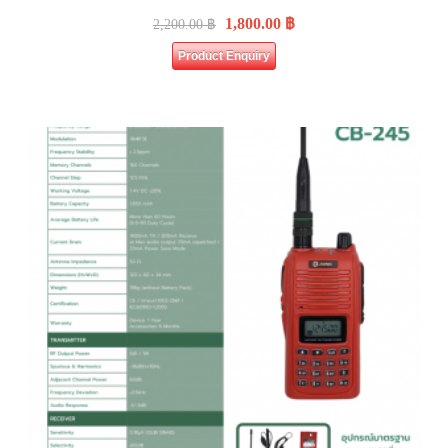
1,800.00
฿
2,200.00
฿
Product Enquiry