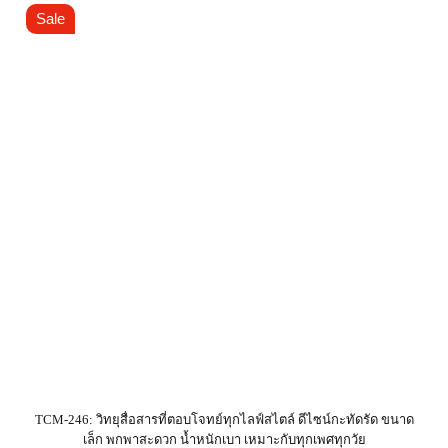
Sale
TCM-246: วิทยุสื่อสารที่ตอบโจทย์ทุกไลฟ์สไตล์ ดีไซน์กะทัดรัด ขนาด
เล็ก พกพาสะดวก น้ำหนักเบา เหมาะกับทุกเพศทุกวัย