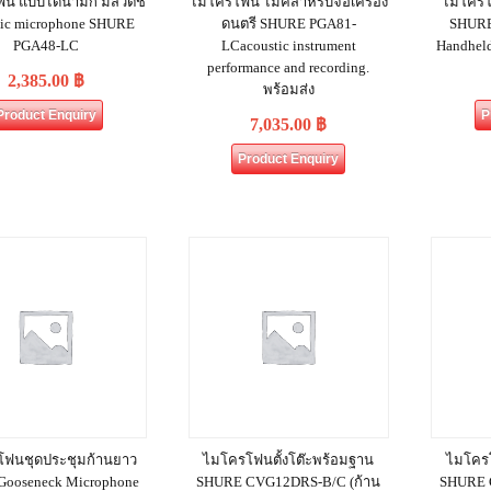
น แบบไดนามิก มีสวิตช์
ไมโครโฟน ไมค์สำหรับจ่อเครื่อง
ไมโครโ
ic microphone SHURE
ดนตรี SHURE PGA81-
SHURE
PGA48-LC
LCacoustic instrument
Handhel
performance and recording.
2,385.00
฿
พร้อมส่ง
Product Enquiry
P
7,035.00
฿
Product Enquiry
ฟนชุดประชุมก้านยาว
ไมโครโฟนตั้งโต๊ะพร้อมฐาน
ไมโครโ
 Gooseneck Microphone
SHURE CVG12DRS‐B/C (ก้าน
SHURE 