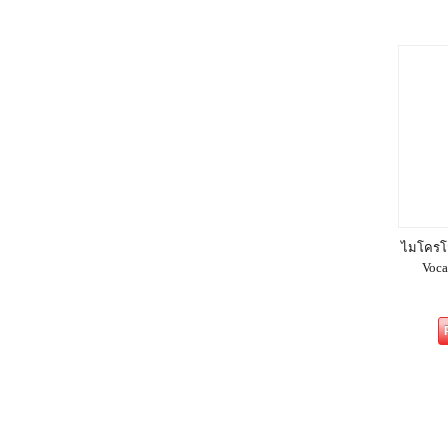
ไมโครโ
Voc