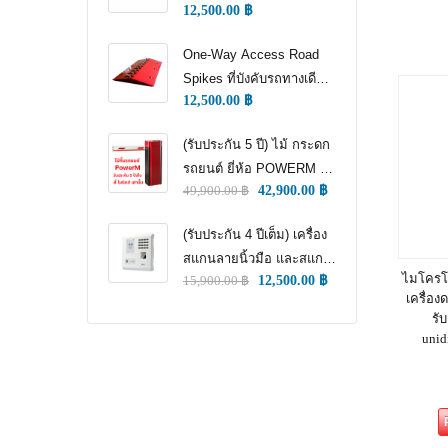
12,500.00
฿
WAY TRAFFIC
CONTROL)
One-Way Access Road
Spikes ที่บังคับรถทางเดียว
12,500.00
฿
(ONE WAY TRAFFIC
CONTROL) (หนามแทง
(รับประกัน 5 ปี) ไม้ กระดก
ล้อ)
รถยนต์ ยี่ห้อ POWERM รุ่น
49,900.00
฿
42,900.00
฿
9000 ทนทานสูงที่สุด อึด
ทน แกร่ง รับประกัน 5 ปีเต็ม
(รับประกัน 4 ปีเต็ม) เครื่อง
สแกนลายนิ้วมือ และสแกน
ไมโครโฟ
15,900.00
฿
12,500.00
฿
ใบหน้า สำหรับลงเวลา
เครื่อ
พนักงาน แชทเคเทโค
รั
ZKTECO ของแท้
unid