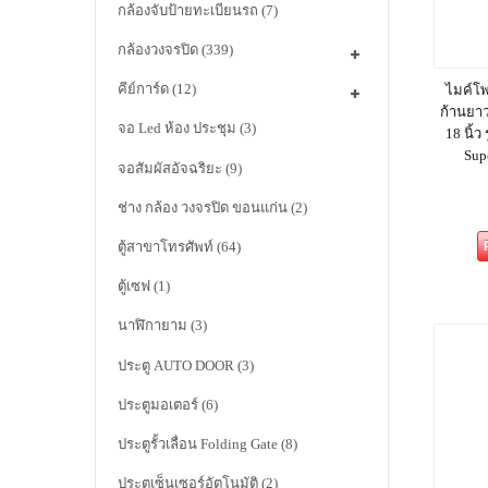
กล้องจับป้ายทะเบียนรถ
(7)
กล้องวงจรปิด
(339)
คีย์การ์ด
(12)
ไมค์โ
ก้านยา
จอ Led ห้อง ประชุม
(3)
18 นิ้
Sup
จอสัมผัสอัจฉริยะ
(9)
ช่าง กล้อง วงจรปิด ขอนแก่น
(2)
ตู้สาขาโทรศัพท์
(64)
ตู้เซฟ
(1)
นาฬิกายาม
(3)
ประตู AUTO DOOR
(3)
ประตูมอเตอร์
(6)
ประตูรั้วเลื่อน Folding Gate
(8)
ประตูเซ็นเซอร์อัตโนมัติ
(2)