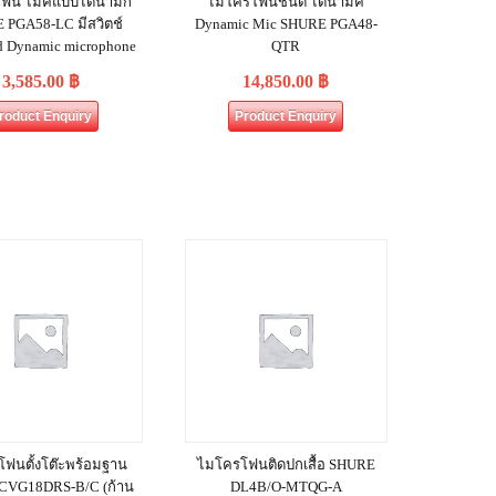
ฟน ไมค์แบบไดนามิก
ไมโครโฟนชนิด ไดนามิค
 PGA58-LC มีสวิตช์
Dynamic Mic SHURE PGA48‐
d Dynamic microphone
QTR
3,585.00
฿
14,850.00
฿
roduct Enquiry
Product Enquiry
ฟนตั้งโต๊ะพร้อมฐาน
ไมโครโฟนติดปกเสื้อ SHURE
CVG18DRS‐B/C (ก้าน
DL4B/O-MTQG-A