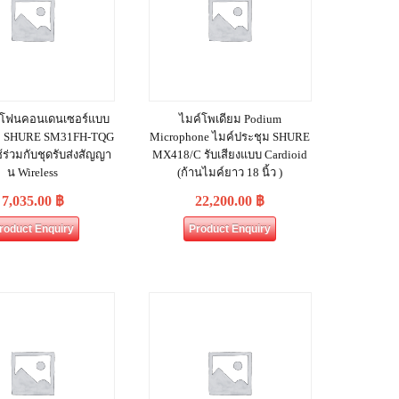
รโฟนคอนเดนเซอร์แบบ
ไมค์โพเดียม Podium
ะ SHURE SM31FH‐TQG
Microphone ไมค์ประชุม SHURE
้ร่วมกับชุดรับส่งสัญญา
MX418/C รับเสียงแบบ Cardioid
น Wireless
(ก้านไมค์ยาว 18 นิ้ว )
7,035.00
฿
22,200.00
฿
roduct Enquiry
Product Enquiry