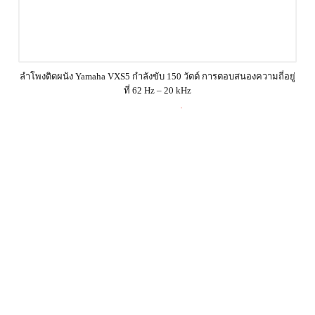
ลำโพงติดผนัง Yamaha VXS5 กำลังขับ 150 วัตต์ การตอบสนองความถี่อยู่
ที่ 62 Hz – 20 kHz
26,250.00
฿
Product Enquiry