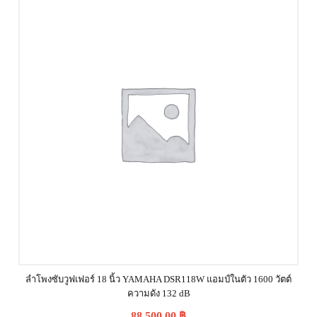
ลำโพงซับวูฟเฟอร์ 18 นิ้ว YAMAHA DSR118W แอมป์ในตัว 1600 วัตต์
ความดัง 132 dB
88,500.00
฿