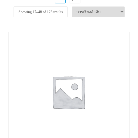
Showing 17–
48
of 123 results