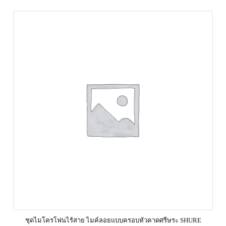
ชุดไมโครโฟนไร้สาย ไมค์ลอยแบบครอบหัวคาดศรีษระ SHURE