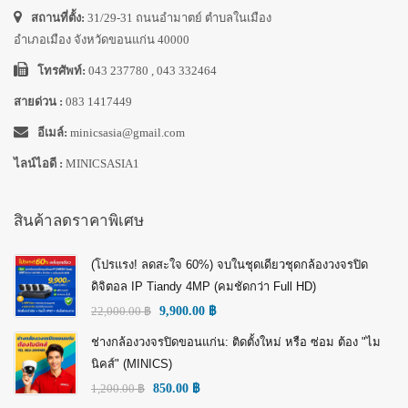
สถานที่ตั้ง:
31/29-31 ถนนอำมาตย์ ตำบลในเมือง
อำเภอเมือง จังหวัดขอนแก่น 40000
โทรศัพท์:
043 237780 , 043 332464
สายด่วน :
083 1417449
อีเมล์:
minicsasia@gmail.com
ไลน์ไอดี :
MINICSASIA1
สินค้าลดราคาพิเศษ
(โปรแรง! ลดสะใจ 60%) จบในชุดเดียวชุดกล้องวงจรปิด
ดิจิตอล IP Tiandy 4MP (คมชัดกว่า Full HD)
22,000.00
฿
9,900.00
฿
ช่างกล้องวงจรปิดขอนแก่น: ติดตั้งใหม่ หรือ ซ่อม ต้อง "ไม
นิคส์" (MINICS)
1,200.00
฿
850.00
฿