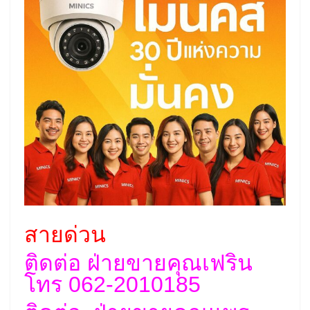
สายด่วน
ติดต่อ ฝ่ายขายคุณเฟริน
โทร 062-2010185