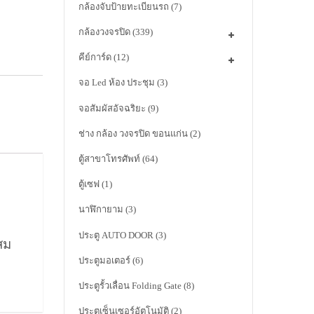
กล้องจับป้ายทะเบียนรถ
(7)
กล้องวงจรปิด
(339)
คีย์การ์ด
(12)
จอ Led ห้อง ประชุม
(3)
จอสัมผัสอัจฉริยะ
(9)
ช่าง กล้อง วงจรปิด ขอนแก่น
(2)
ตู้สาขาโทรศัพท์
(64)
ตู้เซฟ
(1)
นาฬิกายาม
(3)
ประตู AUTO DOOR
(3)
สม
ประตูมอเตอร์
(6)
ประตูรั้วเลื่อน Folding Gate
(8)
ประตูเซ็นเซอร์อัตโนมัติ
(2)