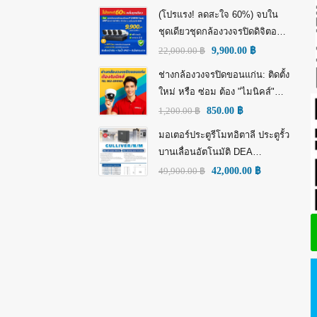
(โปรแรง! ลดสะใจ 60%) จบใน
ชุดเดียวชุดกล้องวงจรปิดดิจิตอล
IP Tiandy 4MP (คมชัดกว่า Full
22,000.00
฿
9,900.00
฿
HD)
ช่างกล้องวงจรปิดขอนแก่น: ติดตั้ง
ใหม่ หรือ ซ่อม ต้อง "ไมนิคส์"
(MINICS)
1,200.00
฿
850.00
฿
มอเตอร์ประตูรีโมทอิตาลี ประตูรั้ว
บานเลื่อนอัตโนมัติ DEA
GULLIVER/N/M: พลัง อิตาลี เพื่อ
49,900.00
฿
42,000.00
฿
ความทนทานที่เหนือกว่า!