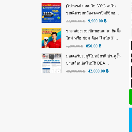
(โปรแรง! ลดสะใจ 60%) จบใน
ชุดเดียวชุดกล้องวงจรปิดดิจิตอล
IP Tiandy 4MP (คมชัดกว่า Full
22,000.00
฿
9,900.00
฿
HD)
ช่างกล้องวงจรปิดขอนแก่น: ติดตั้ง
ใหม่ หรือ ซ่อม ต้อง "ไมนิคส์"
(MINICS)
1,200.00
฿
850.00
฿
มอเตอร์ประตูรีโมทอิตาลี ประตูรั้ว
บานเลื่อนอัตโนมัติ DEA
GULLIVER/N/M: พลัง อิตาลี เพื่อ
49,900.00
฿
42,000.00
฿
ความทนทานที่เหนือกว่า!