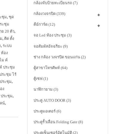
กล้องจับป้ายทะเบียนรถ
(7)
กล้องวงจรปิด
(339)
ระชุม
,
ชุด
ประชุม
คีย์การ์ด
(12)
าย 20 ตัว
,
จอ Led ห้อง ประชุม
(3)
ุม
,
ติด ตั้ง
ม
,
ระบบ
จอสัมผัสอัจฉริยะ
(9)
น ห้อง
ช่าง กล้อง วงจรปิด ขอนแก่น
(2)
ไม ค์
ค์ ประชุม
ตู้สาขาโทรศัพท์
(64)
ประชุม ไร้
ตู้เซฟ
(1)
 ประชุม
,
้อง
นาฬิกายาม
(3)
ะ ประชุม
,
ประตู AUTO DOOR
(3)
ลน์
,
ประตูมอเตอร์
(6)
ประตูรั้วเลื่อน Folding Gate
(8)
ประตูเซ็นเซอร์อัตโนมัติ
(2)