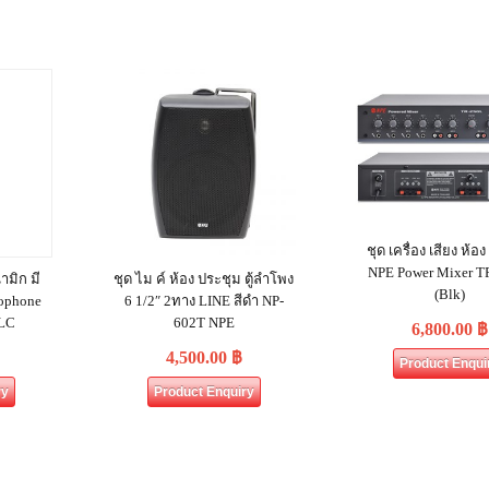
ชุด เครื่อง เสียง ห้อ
NPE Power Mixer T
มิก มี
ชุด ไม ค์ ห้อง ประชุม ตู้ลำโพง
(Blk)
rophone
6 1/2″ 2ทาง LINE สีดำ NP-
LC
602T NPE
6,800.00
฿
4,500.00
฿
Product Enqui
ry
Product Enquiry