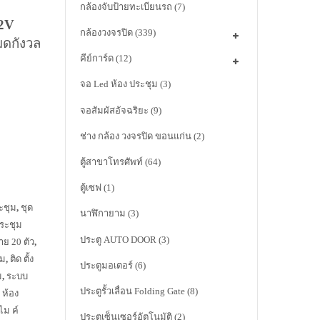
กล้องจับป้ายทะเบียนรถ
(7)
.2V
กล้องวงจรปิด
(339)
มดกังวล
คีย์การ์ด
(12)
จอ Led ห้อง ประชุม
(3)
จอสัมผัสอัจฉริยะ
(9)
ช่าง กล้อง วงจรปิด ขอนแก่น
(2)
ตู้สาขาโทรศัพท์
(64)
ตู้เซฟ
(1)
ระชุม
,
ชุด
นาฬิกายาม
(3)
ประชุม
ประตู AUTO DOOR
(3)
าย 20 ตัว
,
ุม
,
ติด ตั้ง
ประตูมอเตอร์
(6)
ม
,
ระบบ
ประตูรั้วเลื่อน Folding Gate
(8)
น ห้อง
ไม ค์
ประตูเซ็นเซอร์อัตโนมัติ
(2)