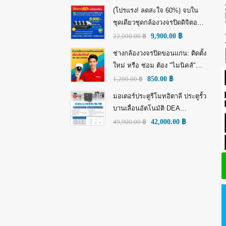
(โปรแรง! ลดสะใจ 60%) จบใน
ชุดเดียวชุดกล้องวงจรปิดดิจิตอล
IP Tiandy 4MP (คมชัดกว่า Full
22,000.00
฿
9,900.00
฿
HD)
ช่างกล้องวงจรปิดขอนแก่น: ติดตั้ง
ใหม่ หรือ ซ่อม ต้อง "ไมนิคส์"
(MINICS)
1,200.00
฿
850.00
฿
มอเตอร์ประตูรีโมทอิตาลี ประตูรั้ว
บานเลื่อนอัตโนมัติ DEA
GULLIVER/N/M: พลัง อิตาลี เพื่อ
49,900.00
฿
42,000.00
฿
ความทนทานที่เหนือกว่า!