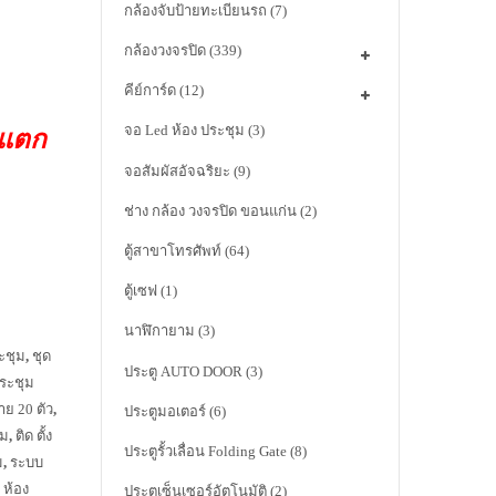
กล้องจับป้ายทะเบียนรถ
(7)
กล้องวงจรปิด
(339)
คีย์การ์ด
(12)
จอ Led ห้อง ประชุม
(3)
าแตก
จอสัมผัสอัจฉริยะ
(9)
ช่าง กล้อง วงจรปิด ขอนแก่น
(2)
ตู้สาขาโทรศัพท์
(64)
ตู้เซฟ
(1)
นาฬิกายาม
(3)
ระชุม
,
ชุด
ประตู AUTO DOOR
(3)
ประชุม
าย 20 ตัว
,
ประตูมอเตอร์
(6)
ุม
,
ติด ตั้ง
ประตูรั้วเลื่อน Folding Gate
(8)
ม
,
ระบบ
น ห้อง
ประตูเซ็นเซอร์อัตโนมัติ
(2)