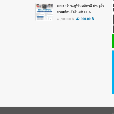
มอเตอร์ประตูรีโมทอิตาลี ประตูรั้ว
บานเลื่อนอัตโนมัติ DEA
GULLIVER/N/M: พลัง อิตาลี เพื่อ
49,900.00
฿
42,000.00
฿
ความทนทานที่เหนือกว่า!
C