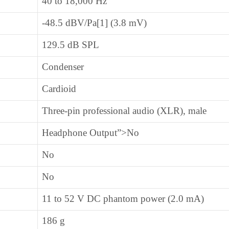
40 to 18,000 Hz
-48.5 dBV/Pa[1] (3.8 mV)
129.5 dB SPL
Condenser
Cardioid
Three-pin professional audio (XLR), male
Headphone Output”>No
No
No
11 to 52 V DC phantom power (2.0 mA)
186 g