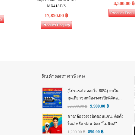
4,500.00
฿
MX418D/S
฿
Product Enqui
17,850.00
฿
ry
Product Enquiry
สินค้าลดราคาพิเศษ
(โปรแรง! ลดสะใจ 60%) จบใน
ชุดเดียวชุดกล้องวงจรปิดดิจิตอล
IP Tiandy 4MP (คมชัดกว่า Full
22,000.00
฿
9,900.00
฿
HD)
ช่างกล้องวงจรปิดขอนแก่น: ติดตั้ง
ใหม่ หรือ ซ่อม ต้อง "ไมนิคส์"
(MINICS)
1,200.00
฿
850.00
฿