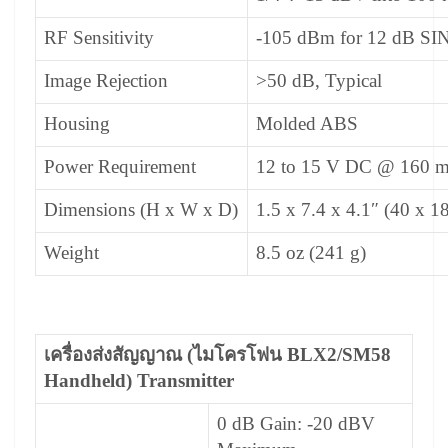
RF Sensitivity
-105 dBm for 12 dB SI
Image Rejection
>50 dB, Typical
Housing
Molded ABS
Power Requirement
12 to 15 V DC @ 160 mA
Dimensions (H x W x D)
1.5 x 7.4 x 4.1″ (40 x 
Weight
8.5 oz (241 g)
เครื่องส่งสัญญาณ (ไมโครโฟน BLX2/SM58
Handheld) Transmitter
0 dB Gain: -20 dBV