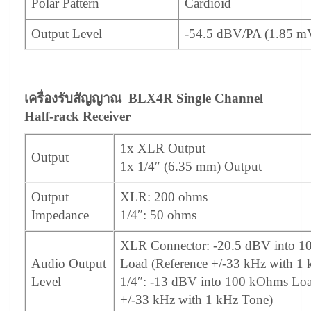
Polar Pattern
Cardioid
Output Level
-54.5 dBV/PA (1.85 m
เครื่องรับสัญญาณ BLX4R Single Channel
Half-rack Receiver
1x XLR Output
Output
1x 1/4″ (6.35 mm) Output
Output
XLR: 200 ohms
Impedance
1/4″: 50 ohms
XLR Connector: -20.5 dBV into 
Audio Output
Load (Reference +/-33 kHz with 1
Level
1/4″: -13 dBV into 100 kOhms Loa
+/-33 kHz with 1 kHz Tone)