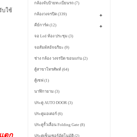
กล้องจับป้ายทะเบียนรถ
(7)
รับใช้
กล้องวงจรปิด
(339)
คีย์การ์ด
(12)
จอ Led ห้อง ประชุม
(3)
จอสัมผัสอัจฉริยะ
(9)
ช่าง กล้อง วงจรปิด ขอนแก่น
(2)
ตู้สาขาโทรศัพท์
(64)
ตู้เซฟ
(1)
นาฬิกายาม
(3)
ประตู AUTO DOOR
(3)
ประตูมอเตอร์
(6)
ประตูรั้วเลื่อน Folding Gate
(8)
าแตก
ประตูเซ็นเซอร์อัตโนมัติ
(2)