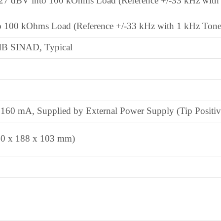
27 dBV into 100 kOhms Load (Reference +/-33 kHz with
to 100 kOhms Load (Reference +/-33 kHz with 1 kHz Tone
dB SINAD, Typical
60 mA, Supplied by External Power Supply (Tip Positiv
(40 x 188 x 103 mm)