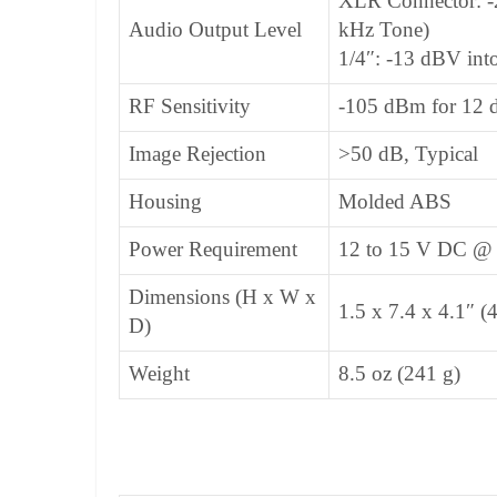
XLR Connector: -
Audio Output Level
kHz Tone)
1/4″: -13 dBV in
RF Sensitivity
-105 dBm for 12 
Image Rejection
>50 dB, Typical
Housing
Molded ABS
Power Requirement
12 to 15 V DC @ 1
Dimensions (H x W x
1.5 x 7.4 x 4.1″ 
D)
Weight
8.5 oz (241 g)