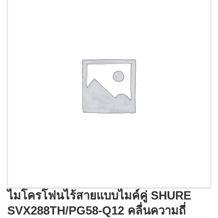
ไมโครโฟนไร้สายแบบไมค์คู่ SHURE
SVX288TH/PG58-Q12 คลื่นความถี่