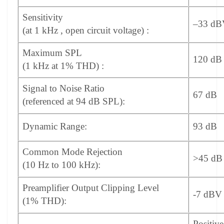
Sensitivity
–33 dB
(at 1 kHz , open circuit voltage) :
Maximum SPL
120 dB
(1 kHz at 1% THD) :
Signal to Noise Ratio
67 dB
(referenced at 94 dB SPL):
Dynamic Range:
93 dB
Common Mode Rejection
>45 dB
(10 Hz to 100 kHz):
Preamplifier
Output Clipping Level
-7 dBV
(1% THD):
Positiv