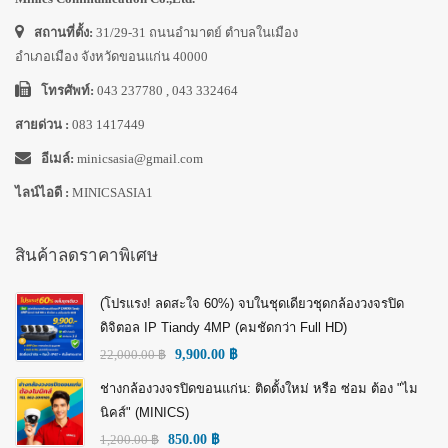
สถานที่ตั้ง:
31/29-31 ถนนอำมาตย์ ตำบลในเมือง
อำเภอเมือง จังหวัดขอนแก่น 40000
โทรศัพท์:
043 237780 , 043 332464
สายด่วน :
083 1417449
อีเมล์:
minicsasia@gmail.com
ไลน์ไอดี :
MINICSASIA1
สินค้าลดราคาพิเศษ
(โปรแรง! ลดสะใจ 60%) จบในชุดเดียวชุดกล้องวงจรปิด
ดิจิตอล IP Tiandy 4MP (คมชัดกว่า Full HD)
22,000.00
฿
9,900.00
฿
ช่างกล้องวงจรปิดขอนแก่น: ติดตั้งใหม่ หรือ ซ่อม ต้อง "ไม
นิคส์" (MINICS)
1,200.00
฿
850.00
฿