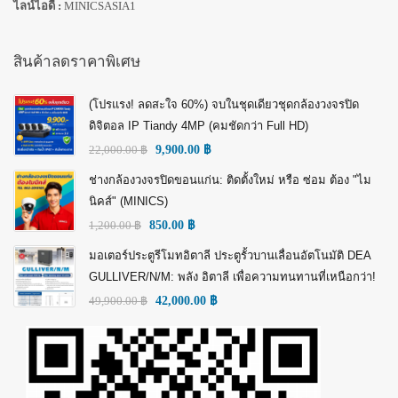
ไลน์ไอดี :
MINICSASIA1
สินค้าลดราคาพิเศษ
(โปรแรง! ลดสะใจ 60%) จบในชุดเดียวชุดกล้องวงจรปิด
ดิจิตอล IP Tiandy 4MP (คมชัดกว่า Full HD)
22,000.00
฿
9,900.00
฿
ช่างกล้องวงจรปิดขอนแก่น: ติดตั้งใหม่ หรือ ซ่อม ต้อง "ไม
นิคส์" (MINICS)
1,200.00
฿
850.00
฿
มอเตอร์ประตูรีโมทอิตาลี ประตูรั้วบานเลื่อนอัตโนมัติ DEA
GULLIVER/N/M: พลัง อิตาลี เพื่อความทนทานที่เหนือกว่า!
49,900.00
฿
42,000.00
฿