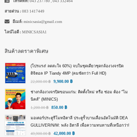
โทรศัพท์:
043 237780 , 043 332464
สายด่วน :
083 1417449
อีเมล์:
minicsasia@gmail.com
ไลน์ไอดี :
MINICSASIA1
สินค้าลดราคาพิเศษ
(โปรแรง! ลดสะใจ 60%) จบในชุดเดียวชุดกล้องวงจรปิด
ดิจิตอล IP Tiandy 4MP (คมชัดกว่า Full HD)
22,000.00
฿
9,900.00
฿
ช่างกล้องวงจรปิดขอนแก่น: ติดตั้งใหม่ หรือ ซ่อม ต้อง "ไม
นิคส์" (MINICS)
1,200.00
฿
850.00
฿
มอเตอร์ประตูรีโมทอิตาลี ประตูรั้วบานเลื่อนอัตโนมัติ DEA
GULLIVER/N/M: พลัง อิตาลี เพื่อความทนทานที่เหนือกว่า!
49,900.00
฿
42,000.00
฿